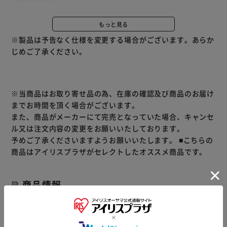
使った後もニオイ残りが気にならない微香性、ミント系の爽
やかでやさしい香りなのでニオイがこもりがちなフードや厨
もっと見る
房内での使用でも安心。
※製品は予告なく仕様を変更する場合がございます。あらか
ニオイ立ちやニオイ残りが少ないので、営業中のオープンキ
じめご了承ください。
ッチンやホールでも安心して使えます。
※商品リニューアル等によりパッケージ及び容量等は変更と
なる場合があります、ご了承ください。
※当商品はお取り寄せ品の為、在庫の確認及び商品のお届け
までお時間を頂く場合がございます。
また、商品がメーカーにて完売となっていた場合、キャンセ
ル又は注文内容の変更をお願いいたしております。
予めご了承くださいますようお願いいたします。
■こちらの
商品はアイリスプラザがセレクトしたオススメ商品です。
商品情報
▼ 食品・飲料おすすめ ▼