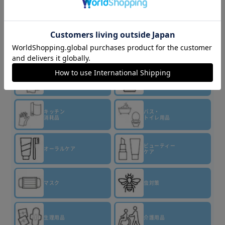
▼その他 商品はこちら▼
ティッシュ・
トイレット
洗剤・柔軟剤
ペーパー
キッチン
バス・
消耗品
トイレ用品
ビューティー
オーラルケア
ケア
マスク
虫対策
生理用品
介護用品