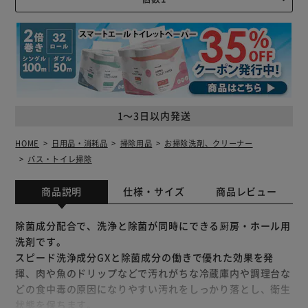
1～3日以内発送
HOME
日用品・消耗品
掃除用品
お掃除洗剤、クリーナー
バス・トイレ掃除
商品説明
仕様・サイズ
商品レビュー
除菌成分配合で、洗浄と除菌が同時にできる厨房・ホール用
洗剤です。
スピード洗浄成分GXと除菌成分の働きで優れた効果を発
揮、肉や魚のドリップなどで汚れがちな冷蔵庫内や調理台な
どの食中毒の原因になりやすい汚れをしっかり落とし、衛生
状態を保ちます。