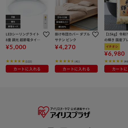
LEDシーリングライト
掛け布団カバー ダブル
【15kg】令和
8畳 調光 超節電タイプ
サテン ピンク
の輝き 国産ブレ
節電 リビング 照明 CE
kg×3袋
¥5,000
¥4,270
イチオシ
P8D-7.0
¥6,980
(122)
(41)
(4
カートに入れる
カートに入れる
カートに