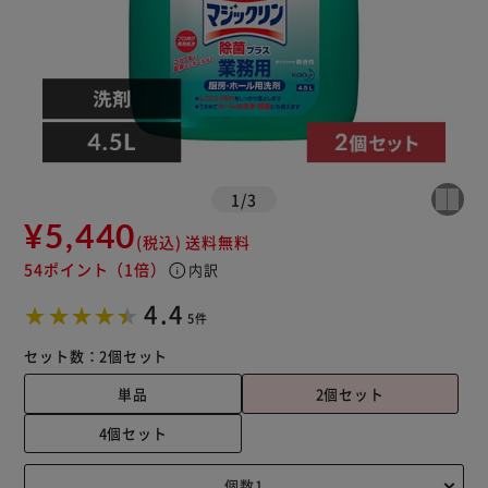
1
/
3
¥5,440
(税込)
送料無料
54ポイント
（1倍）
info
内訳
4.4
5件
セット数：
2個セット
単品
2個セット
4個セット