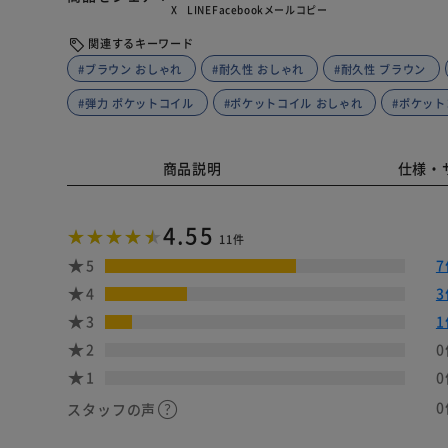
X
LINE
Facebook
メール
コピー
関連するキーワード
#ブラウン おしゃれ
#耐久性 おしゃれ
#耐久性 ブラウン
#弾力 ポケットコイル
#ポケットコイル おしゃれ
#ポケット
商品説明
仕様・
4.55
11件
5
7
4
3
3
1
2
0
1
0
0
スタッフの声