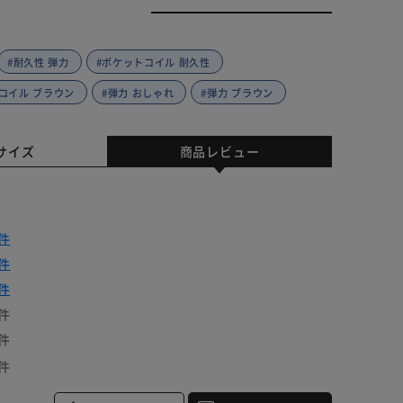
#耐久性 弾力
#ポケットコイル 耐久性
コイル ブラウン
#弾力 おしゃれ
#弾力 ブラウン
サイズ
商品レビュー
件
件
件
件
件
件