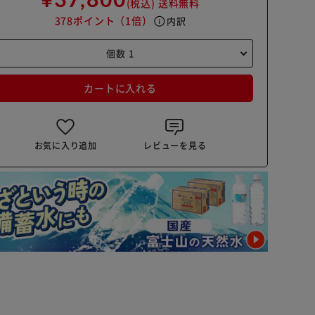
(税込)
送料無料
378ポイント
（1倍）
info
内訳
カートに入れる
お気に入り追加
レビューを見る