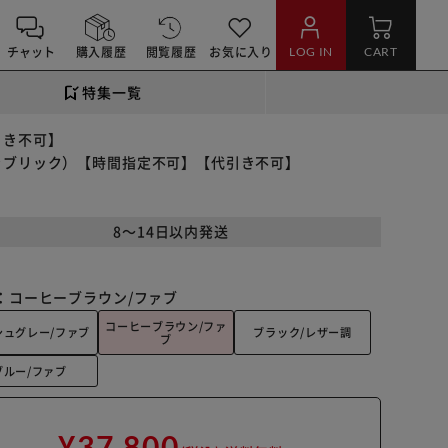
チャット
購入履歴
閲覧履歴
お気に入り
LOG IN
CART
特集一覧
引き不可】
（ファブリック）【時間指定不可】【代引き不可】
8～14日以内発送
：
コーヒーブラウン/ファブ
コーヒーブラウン/ファ
シュグレー/ファブ
ブラック/レザー調
ブ
ブルー/ファブ
¥37,800