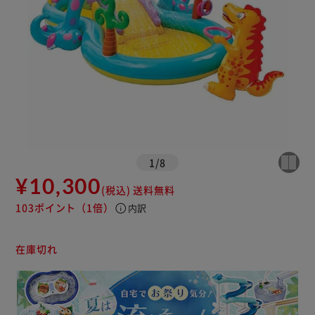
1
/
8
¥10,300
(税込)
送料無料
103ポイント
（1倍）
info
内訳
在庫切れ