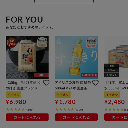
FOR YOU
あなたにおすすめのアイテム
【15kg】令和7年産 和
アイリスのお茶 綠 緑茶
【48本】富士
の輝き 国産ブレンド 5
500ml×24本 国産茶葉
水 500ml ラ
kg×3袋
100％使用
イチオシ
イチオシ
イチオシ
¥6,980
¥1,780
¥2,480
(4690)
(4329)
(6
カートに入れる
カートに入れる
カートに