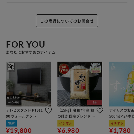
この商品についてのお問合せ
FOR YOU
あなたにおすすめのアイテム
テレビスタンド PTS11
【15kg】令和7年産 和
アイリスのお茶
90 ウォールナット
の輝き 国産ブレンド 5
500ml×24本
kg×3袋
100％使用
NEW
イチオシ
イチオシ
¥19,800
¥6,980
¥1,780