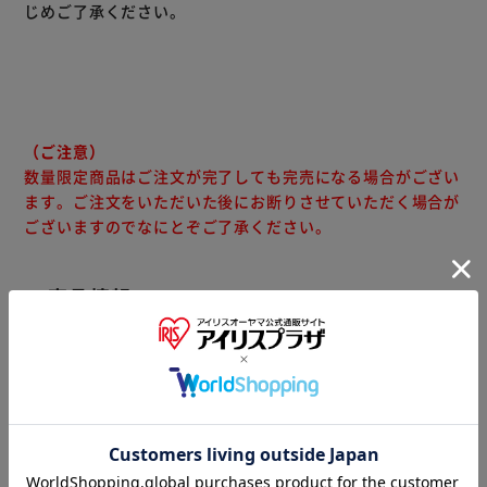
じめご了承ください。
完成品なので届いてすぐにお使いいただけます。
◆2段のデッキ収納スペース
レコーダーやゲームが収納できる2段のデッキ収納スペー
ス。
中央の棚は取り外し可能で、高さのあるデッキも入ります。
（ご注意）
扉がないオープンラックなのでリモコン操作やDVDの出し入
数量限定商品はご注文が完了しても完売になる場合がござい
れもラクラク。
ます。ご注文をいただいた後にお断りさせていただく場合が
ございますのでなにとぞご了承ください。
◆二杯の引き出し収納
両サイドの引き出しはDVDやCDを横に収納でき、スライド
商品情報
レール仕様で奥まで引き出せて取り出しやすい設計です。
ARでサイズ感をチェック
◆安定感のある設計
大型テレビも置ける安心の頑丈設計。
◆圧迫感のないローデザイン
高さ31cmと低めのローデザイン設計で、ソファスタイル・
フロアスタイルの両方で見やすくお使いいただけます。