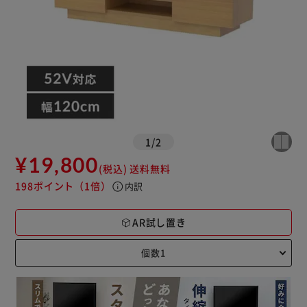
1
/
2
¥19,800
(税込)
送料無料
198ポイント
（1倍）
info
内訳
AR試し置き