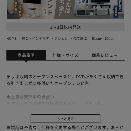
1～3日以内発送
HOME
寝具・インテリア
テレビ台
幅で選ぶ
91cm～120cm
商品説明
仕様・サイズ
商品レビュー
デッキ収納のオープンスペースと、DVDがたくさん収納でき
る引き出しが二杯付いたオープンテレビ台。
◆上質な天然木の風合い
天然木突板で優雅で高級感のあるリビングを演出。
◆洗練された大人デザイン
もっと見る
シンプルなデザインで、側目からもネジ穴が見えない美しい
※製品は予告なく仕様を変更する場合がございます。あらか
仕上がり。