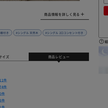
商品情報を詳しく見る
 棚付き
#シングル 天然木
#シングル 2口コンセント付き
サイズ
商品レビュー
11件
74件
0件
3件
1件