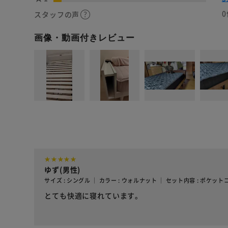
0
スタッフの声
画像・動画付きレビュー
ゆず(男性)
サイズ : シングル ｜ カラー : ウォルナット ｜ セット内容 : ポケッ
とても快適に寝れています。