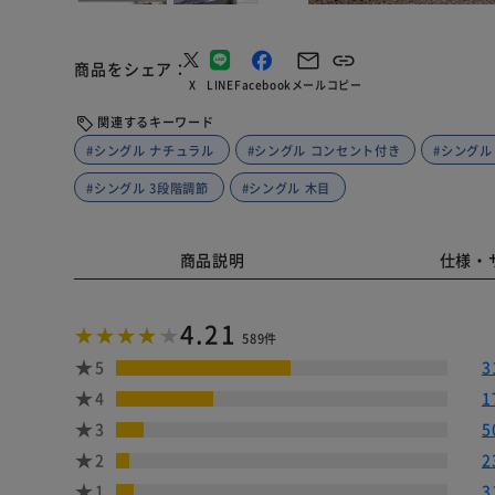
商品をシェア
X
LINE
Facebook
メール
コピー
関連するキーワード
#シングル ナチュラル
#シングル コンセント付き
#シングル
#シングル 3段階調節
#シングル 木目
商品説明
仕様・
4.21
589件
5
3
4
1
3
5
2
2
1
3