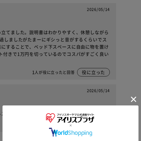
2026/05/14
み立てました。説明書はわかりやすく、休憩しながら
経過しましたがたまーにギシっと音がするくらいでス
態にすることで、ベッド下スペースに自由に物を置け
ト付きで1万円を切っているのでコスパがすごく良い
1
役に立った
人が役に立ったと回答
2026/05/14
るスペースもあるので気に入ってます。
1
役に立った
人が役に立ったと回答
※ご確認ください