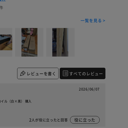
件
一覧を見る >
レビューを書く
すべてのレビュー
2026/06/07
トコイル（白×黒） 購入
2
役に立った
人が役に立ったと回答