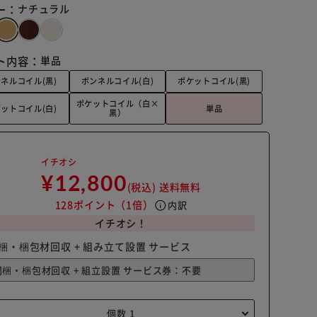
ー：
ナチュラル
ト内容：
単品
ネルコイル(黒)
ボンネルコイル(白)
ポケットコイル(黒)
ポケットコイル（白×
ットコイル(白)
単品
黒）
イチオシ
¥12,800
(税込)
送料無料
128ポイント
（1倍）
info
内訳
イチオシ！
梱・梱包材回収 + 組み立て設置 サービス