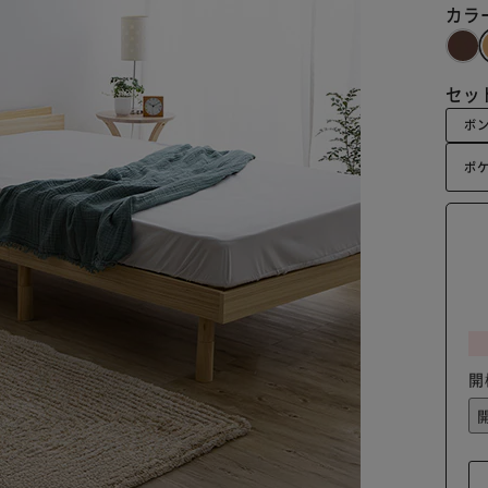
カラ
セッ
ボン
ポケ
開