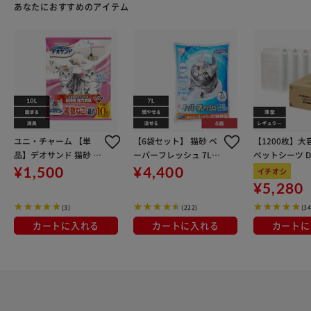
あなたにおすすめのアイテム
ユニ・チャーム 【単
【6袋セット】 猫砂 ペ
【1200枚】大
品】デオサンド 猫砂 紙
ーパーフレッシュ 7L
ペットシーツ DE
デオサンド 複数ねこ用
流せる 燃やせる 固まる
0
¥1,500
¥4,400
イチオシ
紙砂 10L
消臭 PFC-7L 紙 猫砂
¥5,280
(3)
(222)
(34
カートに入れる
カートに入れる
カートに