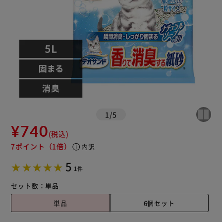
1
/
5
¥740
(税込)
7ポイント
（1倍）
info
内訳
5
1件
セット数：
単品
単品
6個セット