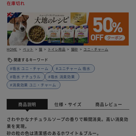
在庫切れ
HOME
ペット
猫
トイレ用品
猫砂
ユニ・チャーム
関連するキーワード
#吸水 ユニ・チャーム
#ユニチャーム 吸水
#吸水 ナチュラル
#吸水 消臭効果
#消臭効果 ユニ・チャーム
商品説明
仕様・サイズ
商品レビュー
さわやかなナチュラルソープの香りで瞬間消臭。高い消臭効
果を実現。
砂の粒の色は清潔感のあるホワイト＆ブルー。