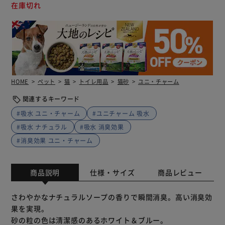
在庫切れ
HOME
ペット
猫
トイレ用品
猫砂
ユニ・チャーム
関連するキーワード
#吸水 ユニ・チャーム
#ユニチャーム 吸水
#吸水 ナチュラル
#吸水 消臭効果
#消臭効果 ユニ・チャーム
商品説明
仕様・サイズ
商品レビュー
さわやかなナチュラルソープの香りで瞬間消臭。高い消臭効
果を実現。
砂の粒の色は清潔感のあるホワイト＆ブルー。