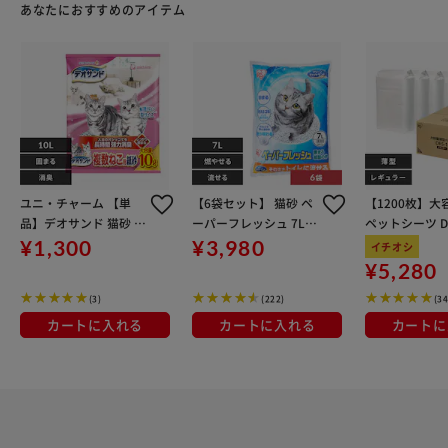
あなたにおすすめのアイテム
ユニ・チャーム 【単
【6袋セット】 猫砂 ペ
【1200枚】大
品】デオサンド 猫砂 紙
ーパーフレッシュ 7L
ペットシーツ DE
デオサンド 複数ねこ用
流せる 燃やせる 固まる
0
¥1,300
¥3,980
イチオシ
紙砂 10L
消臭 PFC-7L 紙 猫砂
¥5,280
(3)
(222)
(34
カートに入れる
カートに入れる
カートに