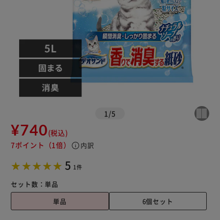
1
/
5
¥740
(税込)
7ポイント
（1倍）
info
内訳
5
1件
セット数：
単品
単品
6個セット