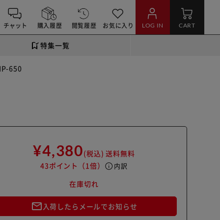
チャット
購入履歴
閲覧履歴
お気に入り
LOG IN
CART
特集一覧
-650
¥4,380
(税込)
送料無料
43ポイント
（1倍）
info
内訳
在庫切れ
mail_outline
入荷したらメールでお知らせ