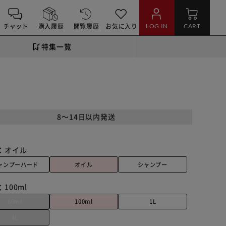
チャット
購入履歴
閲覧履歴
お気に入り
LOG IN
CART
特集一覧
8～14日以内発送
：
オイル
ャンプーハード
オイル
シャンプー
：
100ml
80ml
100ml
1L
4L