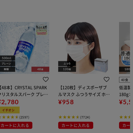
40食
【48本】CRYSTAL SPARK
【120枚】ディスポーザブ
低温製
クリスタルスパーク プレー
ルマスク ふつうサイズ ホワ
180g
 500ml
¥2,780
イト 大容量 DISPOSABLE
¥958
¥5,
マスク プリーツマスク 不織
イチオシ
布
(2597)
(7724)
カートに入れる
カートに入れる
カー