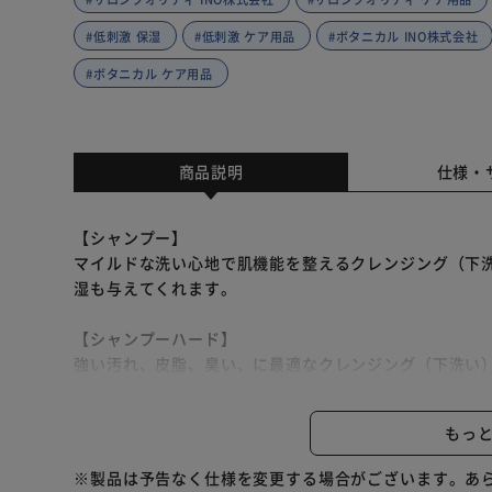
#低刺激 保湿
#低刺激 ケア用品
#ボタニカル INO株式会社
#ボタニカル ケア用品
商品説明
仕様・
【シャンプー】
マイルドな洗い心地で肌機能を整えるクレンジング（下
湿も与えてくれます。
【シャンプーハード】
強い汚れ、皮脂、臭い、に最適なクレンジング（下洗い
毛立ちもしっかり。
もっ
【オイル】
皮脂汚れを溶解し、肌に保湿をたっぷり与えるクレンジ
※製品は予告なく仕様を変更する場合がございます。あ