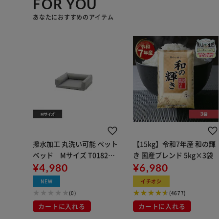
FOR YOU
あなたにおすすめのアイテム
撥水加工 丸洗い可能 ペット
【15kg】令和7年産 和の輝
ベッド Mサイズ T0182PT
き 国産ブレンド 5kg×3袋
BDM-LGY ライトグレー
¥4,980
¥6,980
NEW
イチオシ
(0)
(4677)
カートに入れる
カートに入れる