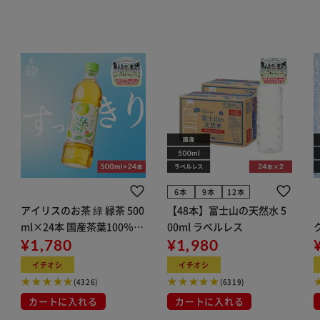
6本
9本
12本
アイリスのお茶 綠 緑茶 500
【48本】富士山の天然水 5
ml×24本 国産茶葉100％使
00ml ラベルレス
用
¥1,780
¥1,980
ン
イチオシ
イチオシ
(4326)
(6319)
カートに入れる
カートに入れる