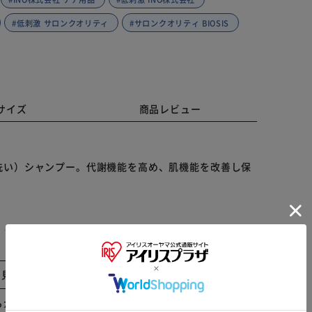
#低刺激 サロンクオリティ
#サロンクオリティ BIOSIS
サイズ
商品レビュー
洗い）シャンプー。代謝機能を高め、肌機能を改善し保
）シャンプー。さっぱりとした洗い上り、乾きが良く、
と見る
※ご確認ください
ングオイル。洗浄摩擦を抑えた優しい洗浄力。
らかじめご了承ください。