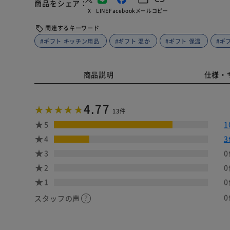
商品をシェア
X
LINE
Facebook
メール
コピー
関連するキーワード
#ギフト キッチン用品
#ギフト 温か
#ギフト 保温
#ギ
商品説明
仕様・
4.77
13件
5
1
4
3
3
0
2
0
1
0
0
スタッフの声