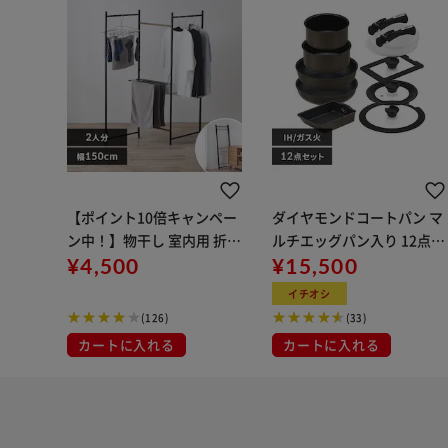
【ポイント10倍キャンペー
ダイヤモンドコートパン マ
ン中！】物干し 室内用 折り
ルチエッグパン入り 12点セ
たたみ式 3連 OTM-150R ブ
¥4,500
ット IHガス火対応 MEGI-12
¥15,500
ラック 一人暮らしにオスス
S ブラウンメタリック
イチオシ
メ
(126)
(33)
カートに入れる
カートに入れる