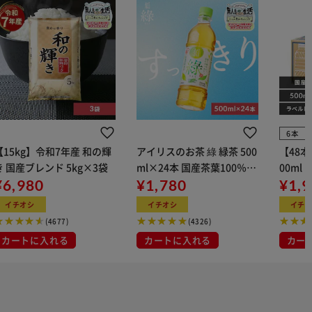
6本
【15kg】令和7年産 和の輝
アイリスのお茶 綠 緑茶 500
【48
き 国産ブレンド 5kg×3袋
ml×24本 国産茶葉100％使
00ml
¥6,980
用
¥1,780
¥1,
イチオシ
イチオシ
イチ
(4677)
(4326)
カートに入れる
カートに入れる
カー