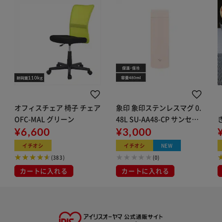
オフィスチェア 椅子 チェア
象印 象印ステンレスマグ 0.
OFC-MAL グリーン
48L SU-AA48-CP サンセッ
¥6,600
トベージュ
¥3,000
イチオシ
イチオシ
NEW
(383)
(0)
カートに入れる
カートに入れる