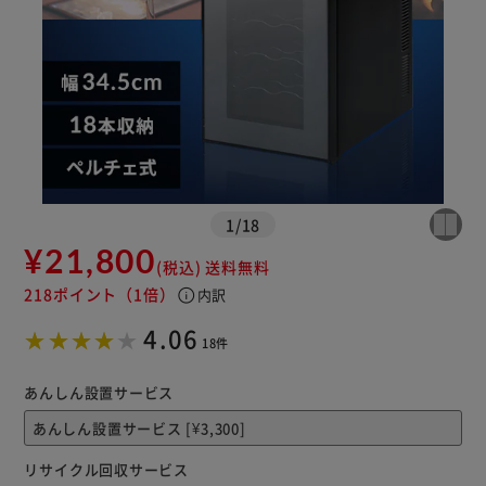
1
/
18
¥21,800
(税込)
送料無料
218ポイント
（1倍）
info
内訳
※ご確認ください
4.06
18件
カートに入れる
購入手続きへ
あんしん設置サービス
リサイクル回収サービス