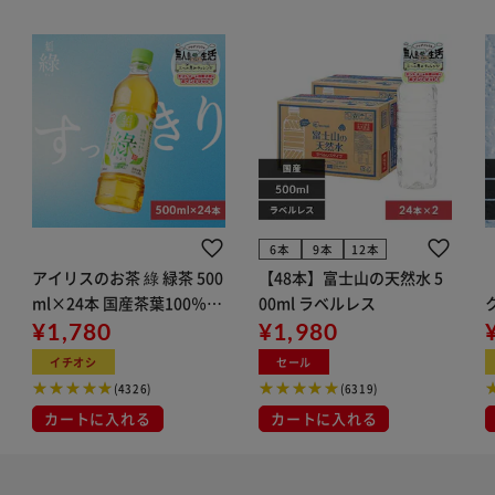
6本
9本
12本
アイリスのお茶 綠 緑茶 500
【48本】富士山の天然水 5
ml×24本 国産茶葉100％使
00ml ラベルレス
用
¥1,780
¥1,980
ン
イチオシ
セール
(4326)
(6319)
カートに入れる
カートに入れる