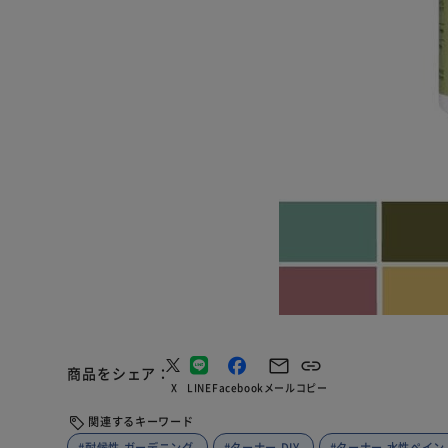
商品をシェア
X
LINE
Facebook
メール
コピー
関連するキーワード
#耐候性 ガーデニング
#ターナー DIY
#ターナー 水性ペイン