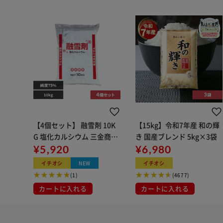
【4個セット】 融雪剤 10K
【15kg】令和7年産 和の輝
G 塩化カルシウム 三金商事
き 国産ブレンド 5kg×3袋
CACL2_10KG_01
¥5,920
¥6,980
イチオシ
NEW
イチオシ
(1)
(4677)
カートに入れる
カートに入れる