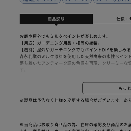
商品説明
仕様・
お庭や屋外でもミルクペイントが楽しめます。
【用途】ガーデニング用品・柵等の塗装。
【機能】屋外やガーデニングでもペイントDIYを楽しめ
森永乳業のミルク原料を使用した天然由来の水性ペイン
落ち着いたアンティーク調の色調を再現、クリーミーな
す。
ガーデニングで使う植木鉢や柵、ラティス、木製ベンチ
各メディウムも全て水性で安心安全、乾燥後は耐水性に
もっ
※製品は予告なく仕様を変更する場合がございます。あ
※当商品はお取り寄せ品の為、在庫の確認及び商品のお