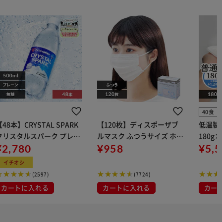
40食
【48本】CRYSTAL SPARK
【120枚】ディスポーザブ
低温製
クリスタルスパーク プレー
ルマスク ふつうサイズ ホワ
180g
 500ml
¥2,780
イト 大容量 DISPOSABLE
¥958
¥5,
マスク プリーツマスク 不織
イチオシ
布
(2597)
(7724)
カートに入れる
カートに入れる
カー