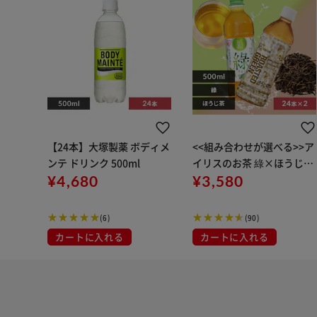
【24本】大塚製薬 ボディメ
<<組み合わせが選べる>>ア
ンテ ドリンク 500ml
イリスのお茶 綠×ほうじ茶
¥4,680
【500ml×48本】
¥3,580
(6)
(90)
カートに入れる
カートに入れる