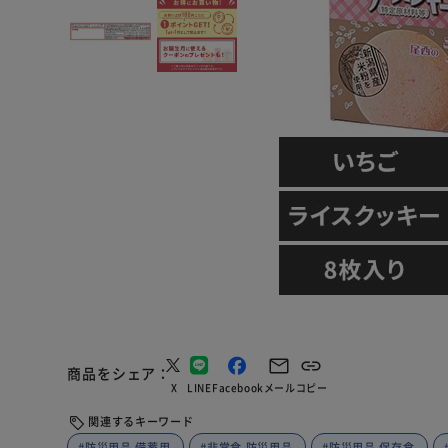
商品をシェア
X
LINE
Facebook
メール
コピー
関連するキーワード
#防災用品 備蓄用
#非常食 防災用品
#防災用品 保存食