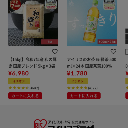
【15kg】令和7年産 和の輝
アイリスのお茶 綠 緑茶 500
き 国産ブレンド 5kg×3袋
ml×24本 国産茶葉100％使
¥6,980
用
¥1,780
イチオシ
イチオシ
(4682)
(4327)
カートに入れる
カートに入れる