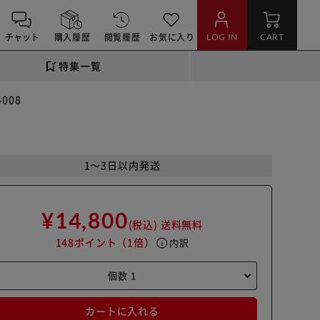
チャット
購入履歴
閲覧履歴
お気に入り
LOG IN
CART
特集一覧
008
1～3日以内発送
¥14,800
(税込)
送料無料
148ポイント
（1倍）
info
内訳
カートに入れる