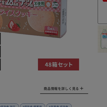
商品情報を詳しく見る
#保存食 防災
#保存食 備蓄用
#非常食 保存食