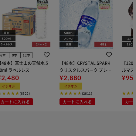
6本
9本
12本
【48本】富士山の天然水 5
【48本】CRYSTAL SPARK
【12
00ml ラベルレス
クリスタルスパーク プレー
ルマス
¥2,480
ン 500ml
¥2,880
イト 大容量 DIS
¥95
マスク
イチオシ
イチオシ
布
(6322)
(2611)
カートに入れる
カートに入れる
カー