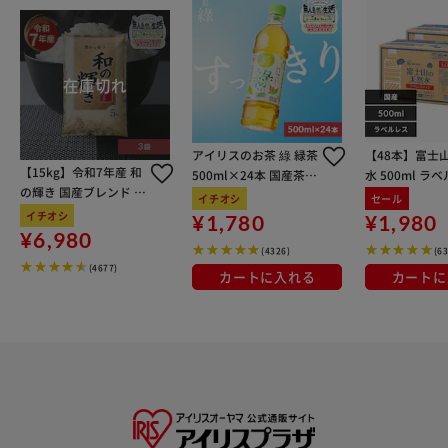
アイリスのお茶 綠 緑茶
【48本】富士
【15kg】令和7年産 和
500ml×24本 国産茶葉
水 500ml ラ
の輝き 国産ブレンド 5
100％使用
イチオシ
セール
kg×3袋
イチオシ
¥1,780
¥1,980
¥6,980
(4326)
(6
(4677)
カートに入れる
カートに