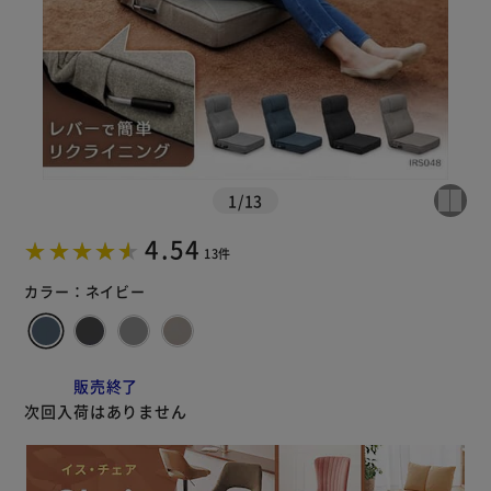
1
/
13
4.54
13件
カラー：
ネイビー
販売終了
次回入荷はありません