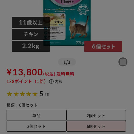
1
/
3
¥13,800
(税込)
送料無料
138ポイント
（1倍）
info
内訳
5
4件
種類：
6個セット
単品
2個セット
3個セット
6個セット