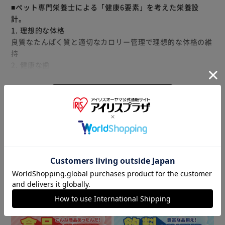
■ペット専門栄養士による「健康6要素」を考えた栄養設
計。
1. 理想的な体格
良質なたんぱく質と適切なカロリー管理で理想的な体格の維
持
2. 健康な歯
噛みやすく、歯ごたえのある粒で、噛むことにより歯垢と歯
石が蓄積されにくいように配慮。
もっと見る
3. 皮膚・被毛の健康と目の輝き
※製品は予告なく仕様を変更する場合がございます。あらか
オメガ6脂肪酸と良質なたんぱく質配合。また適切な量のビ
じめご了承ください。
タミンA、タウリンを配合。
4.免疫力の維持
ビタミンEなどの抗酸化成分を配合し、健康を維持すること
で免疫力を保つ。
5.健康的な骨格と関節
商品情報
カルシウムとリンをバランスよく含むミネラル類とビタミン
類の補給
▼ 食品・飲料おすすめ ▼
6.消化吸収性と便
消化吸収性の良い新鮮で良質な原材料を配合。健康的な便を