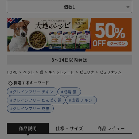
8～14日以内発送
HOME
ペット
猫
キャットフード
ピュリナ
ピュリナワン
関連するキーワード
#グレインフリー チキン
#成猫 猫
#グレインフリー たんぱく質
#成猫 チキン
#グレインフリー 成猫
商品説明
仕様・サイズ
商品レビュー