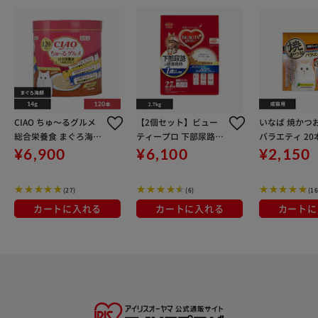
CIAO ちゅ～るグルメ
【2個セット】ビュー
いなば 焼かつ
総合栄養食 まぐろ海鮮
ティープロ 下部尿路の
バラエティ 20本
バラエティ 3種類×40
健康維持 1歳から フィ
246
¥6,900
¥6,100
¥2,150
本 猫 おやつ
ッシュ味 2.7kg×2個
獣医師監修 キャットフ
(27)
(6)
(16
ード ドライフード
カートに入れる
カートに入れる
カートに