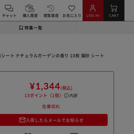
チャット
購入履歴
閲覧履歴
お気に入り
LOG IN
CART
特集一覧
シート ナチュラルガーデンの香り 10枚 猫砂 シート
¥1,344
(税込)
13ポイント
（1倍）
info
内訳
在庫切れ
mail_outline
入荷したらメールでお知らせ