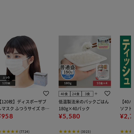
add
40食
24食
3食
【120枚】ディスポーザブ
低温製法米のパックごはん
【40
ルマスク ふつうサイズ ホワ
180g×40パック
ソフトパ
 大容量 DISPOSABLE
¥958
¥5,580
組) 5
¥2,
マスク プリーツマスク 不織
布
(7724)
(3023)