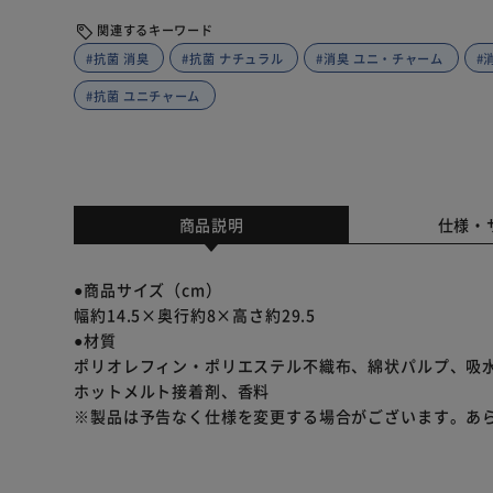
関連するキーワード
#抗菌 消臭
#抗菌 ナチュラル
#消臭 ユニ・チャーム
#
#抗菌 ユニチャーム
商品説明
仕様・
●商品サイズ（cm）
幅約14.5×奥行約8×高さ約29.5
●材質
ポリオレフィン・ポリエステル不織布、綿状パルプ、吸
ホットメルト接着剤、香料
※製品は予告なく仕様を変更する場合がございます。あ