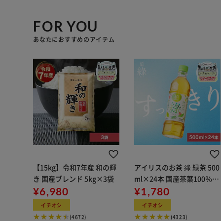
FOR YOU
あなたにおすすめのアイテム
【15kg】令和7年産 和の輝
アイリスのお茶 綠 緑茶 500
き 国産ブレンド 5kg×3袋
ml×24本 国産茶葉100％使
¥6,980
用
¥1,780
イチオシ
イチオシ
(4672)
(4323)