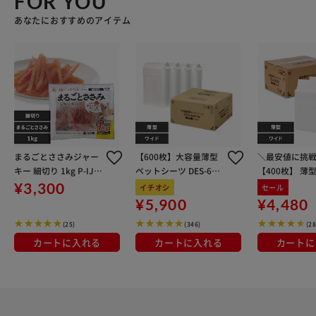
FOR YOU
あなたにおすすめのアイテム
まるごとささみジャー
【600枚】大容量薄型
＼最安値に挑
キー 細切り 1kg P-IJ-H
ペットシーツ DES-600
【400枚】 薄
S1K
W
シーツ ワイド 
¥3,300
イチオシ
セール
4袋
¥5,900
¥4,480
(25)
(346)
(2
カートに入れる
カートに入れる
カートに