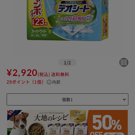
1
/
2
¥2,920
(税込)
送料無料
29ポイント
（1倍）
info
内訳