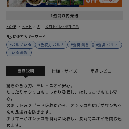
1週間以内発送
HOME
ペット
犬
犬用トイレ・衛生用品
関連するキーワード
#パルプ いぬ
#吸収力 パルプ
#消臭 無香
#消臭 パルプ
#いぬ 無香
商品説明
仕様・サイズ
商品レビュー
驚きの吸収力、モレ・ニオイ安心。
たっぷりオシッコもしっかり吸収し、はしっこでもモレ安
心。
スポット＆スピード吸収だから、オシッコを広げずワンちゃ
んの足濡れを防ぎます。
ポリマーがオシッコを瞬時に吸収し、長時間ニオイを閉じ込
めます。