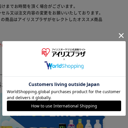
以下、粗灰分8.5％以下、水分10.0％以下
届けまでお時間を頂く場合がございます。
ンセル又は注文内容の変更をお願いいたしております。
らの商品はアイリスプラザがセレクトしたオススメ商品
ざいます。ご注文をいただいた後にお断りさせていただ
※ご確認ください
カートに入れる
購入手続きへ
料おすすめ ▼