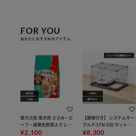
FOR YOU
あなたにおすすめのアイテム
愛犬元気 成犬用 ささみ・ビ
【屋根付き】 システムサー
ーフ・緑黄色野菜入り 2.3k
クル P-STN-550 マットブ
g 犬 フード
¥2,100
ラウン
¥8,300