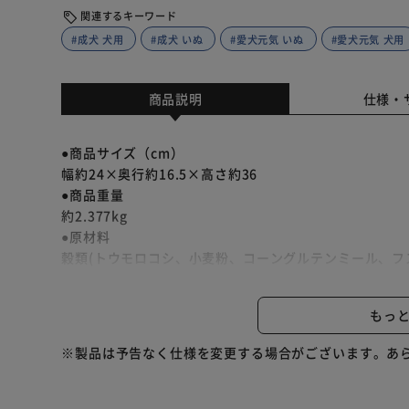
関連するキーワード
#成犬 犬用
#成犬 いぬ
#愛犬元気 いぬ
#愛犬元気 犬用
商品説明
仕様・
●商品サイズ（cm）
幅約24×奥行約16.5×高さ約36
●商品重量
約2.377kg
●原材料
穀類(トウモロコシ、小麦粉、コーングルテンミール、フ
ミール、チキンエキス、ビーフパウダー)、豆類(脱脂大
ニンジンパウダー、カボチャパウダー、ホウレンソウパウ
もっ
ール酵母、ミネラル類(カルシウム、塩素、銅、鉄、ヨウ
タミン類(A、B1、B2、B6、B12、D、E、K、コリン、
※製品は予告なく仕様を変更する場合がございます。あ
黄色4号、黄色5号、青色1号)、酸化防止剤(ミックスト
ン)、ミルクカルシウム
●成分