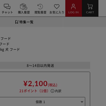
チャット
購入履歴
閲覧履歴
お気に入り
LOG IN
CART
特集一覧
 フード
 フード
g 犬 フード
8～14日以内発送
¥2,100
(税込)
21ポイント
（1倍）
info
内訳