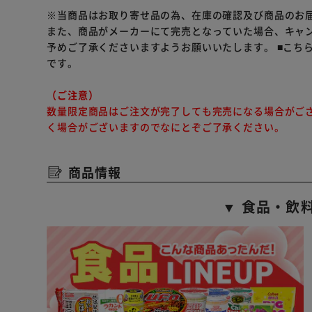
タンパク質22.0％以上、脂質10.0％以上、粗繊維4.5％
※当商品はお取り寄せ品の為、在庫の確認及び商品のお
また、商品がメーカーにて完売となっていた場合、キャ
予めご了承くださいますようお願いいたします。
■こち
です。
（ご注意）
数量限定商品はご注文が完了しても完売になる場合がご
く場合がございますのでなにとぞご了承ください。
商品情報
▼ 食品・飲