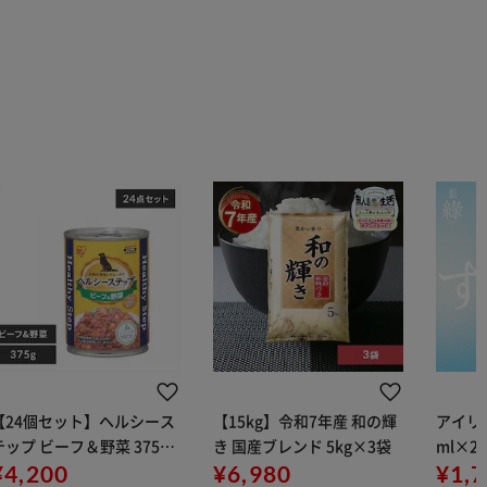
【24個セット】ヘルシース
【15kg】令和7年産 和の輝
アイリス
テップ ビーフ＆野菜 375g
き 国産ブレンド 5kg×3袋
ml×2
P-HLC-BV×6 犬 ウェット
¥4,200
¥6,980
用
¥1,