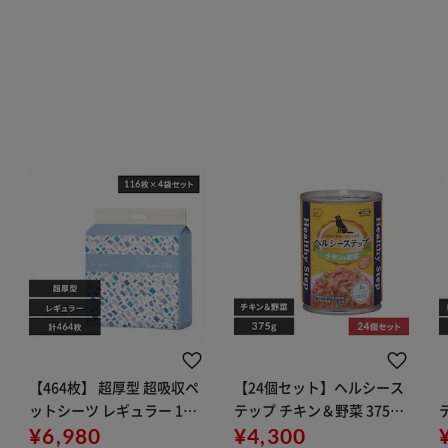
【464枚】 超厚型 超吸収ペ
【24個セット】ヘルシース
ットシーツ レギュラー 116
テップ チキン＆野菜 375g
枚×4袋
¥6,980
P-HLC-CV 犬 ウェットフー
¥4,300