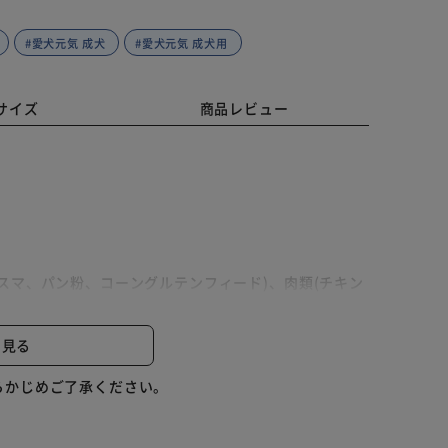
#愛犬元気 成犬
#愛犬元気 成犬用
サイズ
商品レビュー
スマ、パン粉、コーングルテンフィード)、肉類(チキン
豆、大豆エキス)、動物性油脂、野菜類(ビートパルプ、
ダー)、魚介類(フィッシュエキス、小魚パウダー)､ビ
と見る
素、カリウム、ナトリウム、リン、セレン、亜鉛)、ビ
パントテン酸、葉酸)、着色料(赤色102号、赤色106号、
らかじめご了承ください。
コフェロール、ハーブエキス)、アミノ酸類(メチオニ