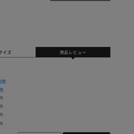
サイズ
商品レビュー
0件
件
件
件
件
件