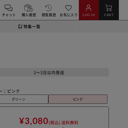
チャット
購入履歴
閲覧履歴
お気に入り
LOG IN
CART
特集一覧
1～3日以内発送
ー：
ピンク
グリーン
ピンク
¥3,080
(税込)
送料無料