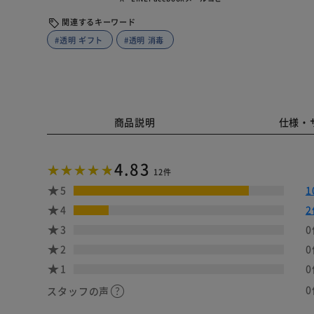
関連するキーワード
#透明 ギフト
#透明 消毒
商品説明
仕様・
4.83
12件
5
1
4
2
3
0
2
0
1
0
0
スタッフの声