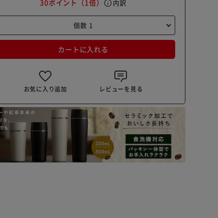
30ポイント
（1倍）
info
内訳
カートに入れる
お気に入り追加
レビューを見る