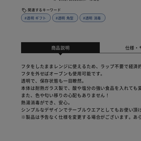
関連するキーワード
#透明 ギフト
#透明 角型
#透明 消毒
商品説明
仕様・
フタをしたままレンジに使えるため、ラップ不要で経済
フタを外せばオーブンも使用可能です。
透明で、保存状態も一目瞭然。
本体は耐熱ガラス製で、酸や塩分の強い食品を入れても
また、色や匂い移りの心配もありません！
熱湯消毒ができ、安心。
シンプルなデザインでテーブルウエアとしてもお使い頂
※製品は予告なく仕様を変更する場合がございます。あ