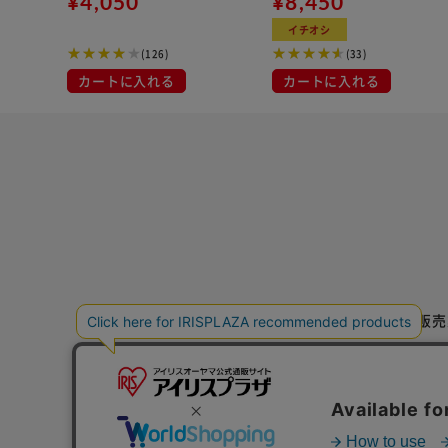
¥4,050
¥8,450
ラック 一人暮らしにオスス
ブラウンメタリック
イチオシ
メ
(126)
(33)
カートに入れる
カートに入れる
特定商取引法に基づく通信販売