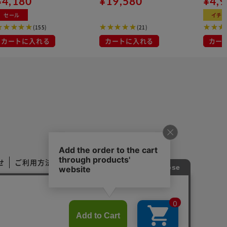
¥4,180
¥19,580
¥4,
ー
セール
イチ
(155)
(21)
カートに入れる
カートに入れる
カー
せ
ご利用方法
ご利用規約