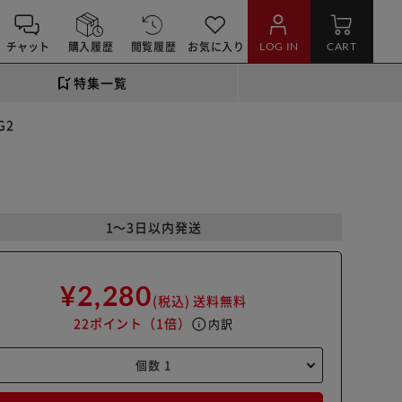
チャット
購入履歴
閲覧履歴
お気に入り
LOG IN
CART
特集一覧
G2
1～3日以内発送
¥2,280
(税込)
送料無料
22ポイント
（1倍）
info
内訳