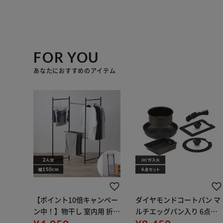
FOR YOU
あなたにおすすめのアイテム
【ポイント10倍キャンペー
ダイヤモンドコートパン マ
ン中！】物干し 室内用 折り
ルチエッグパン入り 6点セ
たたみ式 3連 OTM-150R ブ
ット IHガス火対応 MEGI-6S