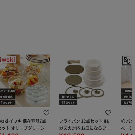
iwaki イワキ 保存容器7点
フライパン 12点セット IH/
机 パ
セット オリーブグリーン
ガス火対応 お皿になるフラ
ベーシッ
イパン DPAN-12S アイボリ
40 ホ