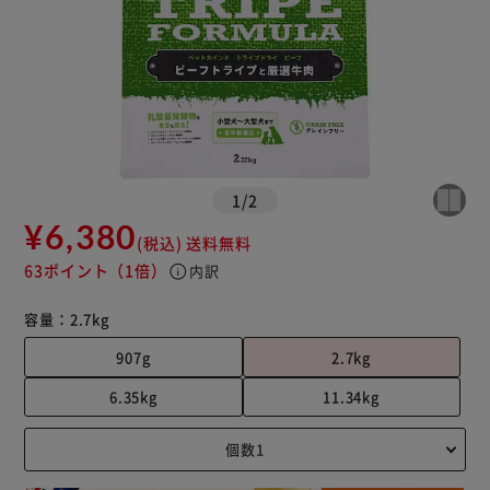
1
/
2
¥6,380
(税込)
送料無料
63ポイント
（1倍）
info
内訳
容量：
2.7kg
907g
2.7kg
6.35kg
11.34kg