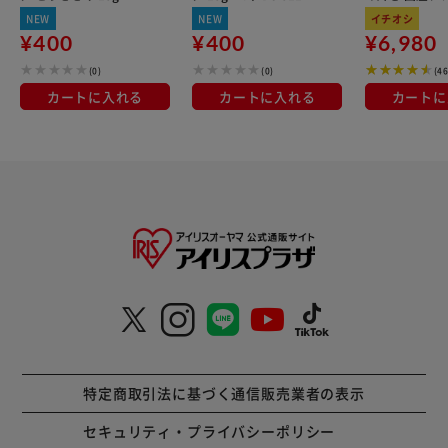
本 DS-474 とりささみ
んご＆ささみ味
kg×3袋
NEW
NEW
イチオシ
味
¥400
¥400
¥6,980
(0)
(0)
(4
カートに入れる
カートに入れる
カートに
特定商取引法に基づく通信販売業者の表示
セキュリティ・プライバシーポリシー