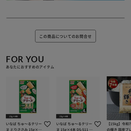
この商品についてのお問合せ
FOR YOU
あなたにおすすめのアイテム
いなば ちゅ～るテリー
いなば ちゅ～るテリー
【15kg】令和
ヌ とりささみ 15g×4
ヌ 15g×4本 DS-511 り
の輝き 国産ブレ