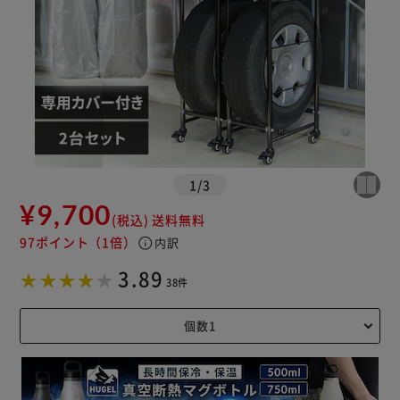
1
/
3
¥9,700
(税込)
送料無料
97ポイント
（1倍）
info
内訳
3.89
38件