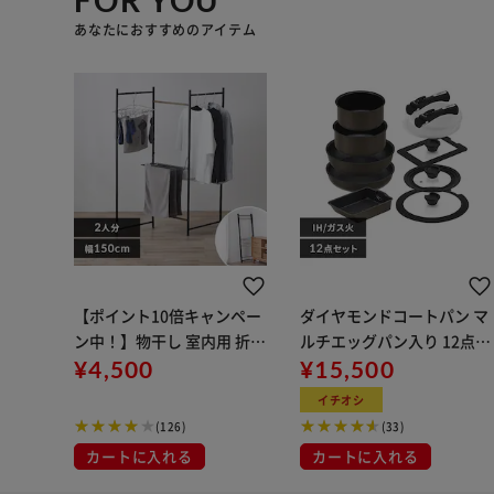
あなたにおすすめのアイテム
【ポイント10倍キャンペー
ダイヤモンドコートパン マ
ン中！】物干し 室内用 折り
ルチエッグパン入り 12点セ
たたみ式 3連 OTM-150R ブ
¥4,500
ット IHガス火対応 MEGI-12
¥15,500
ラック 一人暮らしにオスス
S ブラウンメタリック
イチオシ
メ
(126)
(33)
カートに入れる
カートに入れる