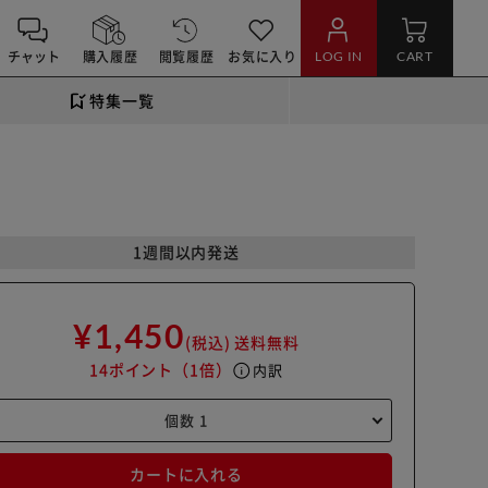
チャット
購入履歴
閲覧履歴
お気に入り
LOG IN
CART
特集一覧
1週間以内発送
¥1,450
(税込)
送料無料
14ポイント
（1倍）
info
内訳
カートに入れる