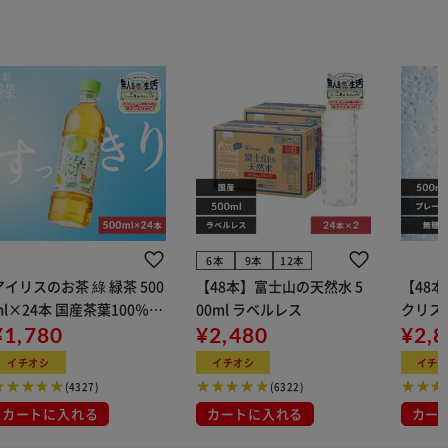
6本
9本
12本
アイリスのお茶 綠 緑茶 500
【48本】富士山の天然水 5
【48本】
ml×24本 国産茶葉100％使
00ml ラベルレス
クリス
用
¥1,780
¥2,480
ン 500
¥2,
イチオシ
イチオシ
イチ
(4327)
(6322)
カートに入れる
カートに入れる
カー