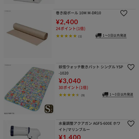
巻き段ボール 10M M-DR10
¥2,400
24ポイント(1倍)
1～3日以内発送
(1)
妖怪ウォッチ敷きパット シングル YSP
-1020
¥3,040
30ポイント(1倍)
1～3日以内発送
(9)
水量調整アクアガン AGFS-600E ホワ
イト/マリンブルー
¥1,400