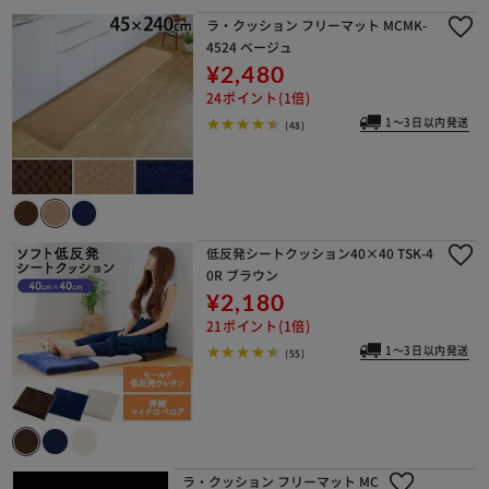
ラ・クッション フリーマット MCMK-
4524 ベージュ
¥2,480
24ポイント(1倍)
1～3日以内発送
(48)
低反発シートクッション40×40 TSK-4
0R ブラウン
¥2,180
21ポイント(1倍)
1～3日以内発送
(55)
ラ・クッション フリーマット MCMK-