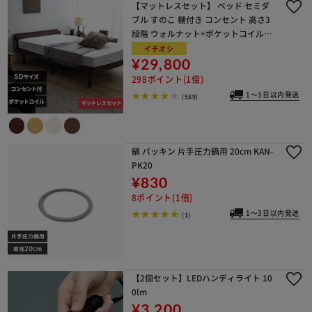
【マットレスセット】 ベッド セミダ
ブル すのこ 棚付き コンセント 高さ3
段階 ウォルナット+ポケットコイルマ
ットレス 白
イチオシ
¥29,800
298ポイント(1倍)
1～3日以内発送
(589)
鍋 パッキン 片手圧力鍋用 20cm KAN-
PK20
¥830
8ポイント(1倍)
1～3日以内発送
(1)
【2個セット】LEDハンディライト 10
0lm
¥3,200