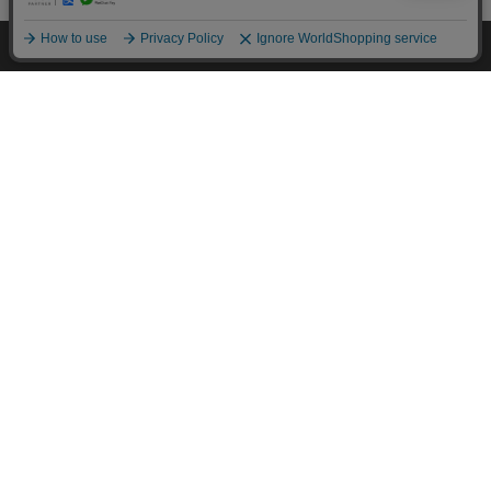
44ポイント(1倍)
(18)
HOME
探す
ログイン
お気に入り
お知らせ
1
2
3
次へ >>
特定商取引法に基づく通信販売業者の表示
セキュリティ・プライバシーポリシー
お問い合わせ