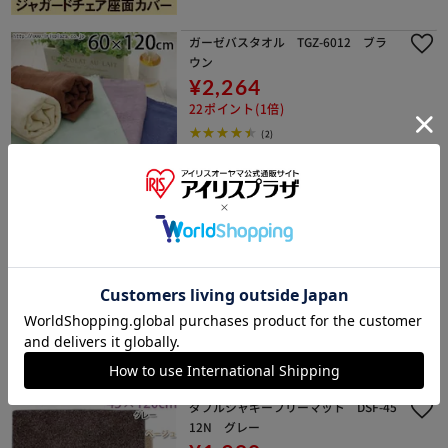
ガーゼバスタオル TGZ-6012 ブラ
ウン
¥2,264
22ポイント(1倍)
(2)
ガーゼミニバスタオル TGZ-5010
パープル
¥1,870
18ポイント(1倍)
(0)
ダブルシャギーフリーマット DSF-45
12N グレー