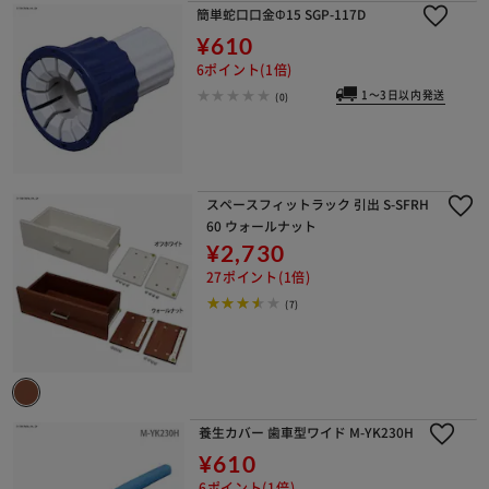
簡単蛇口口金Φ15 SGP-117D
¥610
6ポイント(1倍)
1～3日以内発送
(0)
スペースフィットラック 引出 S-SFRH
60 ウォールナット
¥2,730
27ポイント(1倍)
(7)
養生カバー 歯車型ワイド M-YK230H
¥610
6ポイント(1倍)