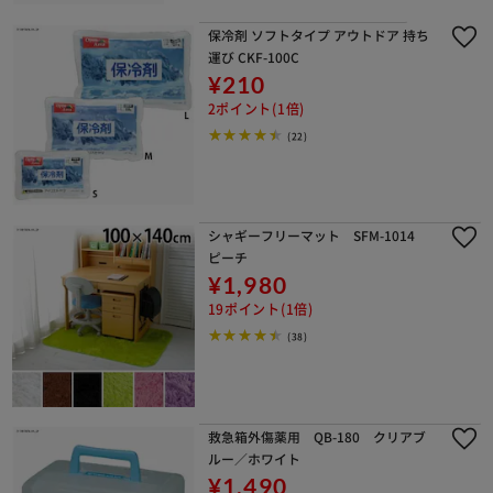
保冷剤 ソフトタイプ アウトドア 持ち
運び CKF-100C
¥210
2ポイント(1倍)
(22)
シャギーフリーマット SFM-1014
ピーチ
¥1,980
19ポイント(1倍)
(38)
救急箱外傷薬用 QB-180 クリアブ
ルー／ホワイト
¥1,490