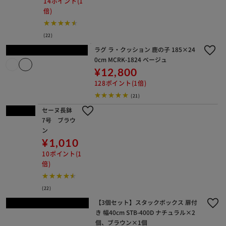
素焼風受皿 15号 テ
ラコッタブラウン
¥1,040
10ポイント(1倍)
(52)
セーヌ中鉢 1
0号 ブラウン
¥1,470
14ポイント(1
倍)
(22)
ラグ ラ・クッション 鹿の子 185×24
0cm MCRK-1824 ベージュ
¥12,800
128ポイント(1倍)