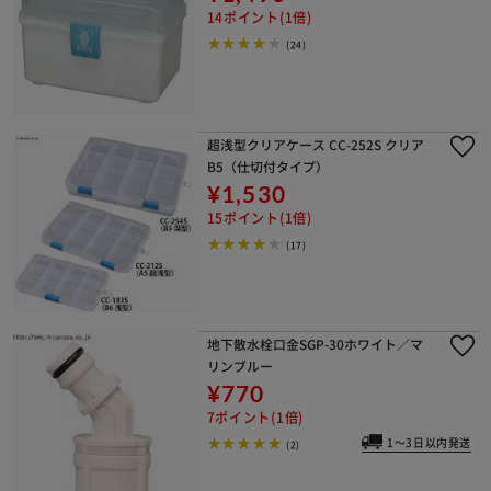
14ポイント(1倍)
(24)
超浅型クリアケース CC-252S クリア
B5（仕切付タイプ）
¥1,530
15ポイント(1倍)
(17)
地下散水栓口金SGP-30ホワイト／マ
リンブルー
¥770
7ポイント(1倍)
1～3日以内発送
(2)