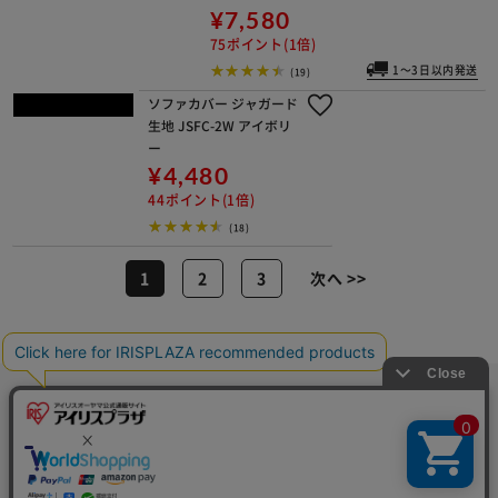
(21)
セーヌ長鉢
7号 ブラウ
ン
¥1,010
10ポイント(1
倍)
(22)
【3個セット】スタックボックス 扉付
き 幅40cm STB-400D ナチュラル×2
個、ブラウン×1個
¥7,580
75ポイント(1倍)
1～3日以内発送
(19)
ソファカバー ジャガード
生地 JSFC-2W アイボリ
ー
¥4,480