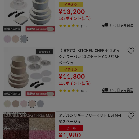
イチオシ
¥13,200
132ポイント(1倍)
1～3日以内発送
(23)
【IH対応】KITCHEN CHEF セラミッ
クカラーパン 13点セット CC-SE13N
ベージュ
イチオシ
¥11,800
118ポイント(1倍)
1～3日以内発送
(88)
ダブルシャギーフリーマット DSFM-4
512 ベージュ
セール
¥1,980