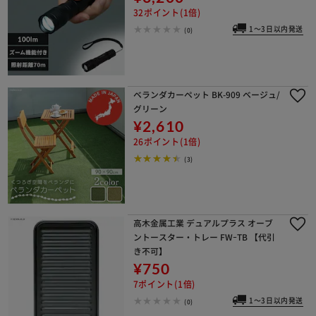
32ポイント(1倍)
1～3日以内発送
(0)
ベランダカーペット BK-909 ベージュ/
グリーン
¥2,610
26ポイント(1倍)
(3)
高木金属工業 デュアルプラス オーブ
ントースター・トレー FWｰTB 【代引
き不可】
¥750
7ポイント(1倍)
1～3日以内発送
(0)