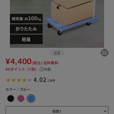
1
/
2
¥4,400
(税込)
送料無料
44ポイント
（1倍）
info
内訳
4.02
126件
カラー：
ブルー