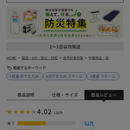
1～3日以内発送
HOME
園芸・DIY・防災・防犯
自然災害対策
作業用品・袋
関連するキーワード
#軽量 折りたたみ
#折りたたみ スチール
#軽量 スチール
商品説明
仕様・サイズ
商品レビュー
4.02
126件
5
61件