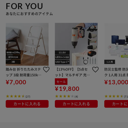
FOR YOU
あなたにおすすめのアイテム
踏み台 折りたたみステ
【13%OFF】【5点セ
防災士監修 防
ップ 3段 耐荷重150kg
ット】マルチギア 充電
ク 1人用 31点
KC-7093NL1 ホワイト
式インパクトドライバ
ト 防災グッズ B
¥7,000
¥13,00
セール
ーセット＋ドリルヘッ
¥19,800
ド＋サンダーヘッド＋
(27)
(4)
(71
ジグソーヘッド＋丸ノ
コ 10.8V JM10INS
カートに入れる
カートに入れる
カートに