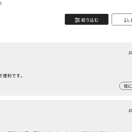
件
絞り込む
2
で便利です。
役
2