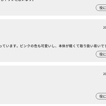
カートに入れる
購入手続きへ
役
2
っています。ピンクの色も可愛いし、本体が軽くて取り扱い易いで
役
2
役