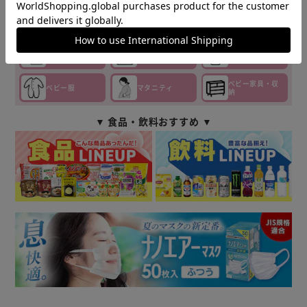
セーフティ
おもちゃ
ベビーフード
ベビーケア・
ベビー布団・
授乳・食事
バス
寝具
ベビー家具・収
ベビー服
マタニティ
納
▼ 食品・飲料おすすめ ▼