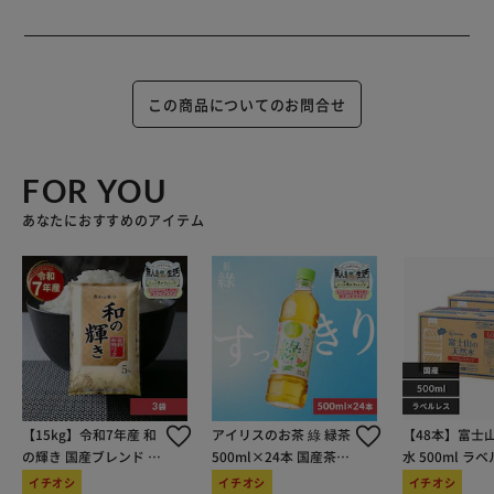
この商品についてのお問合せ
FOR YOU
あなたにおすすめのアイテム
【15kg】令和7年産 和
アイリスのお茶 綠 緑茶
【48本】富士
の輝き 国産ブレンド 5
500ml×24本 国産茶葉
水 500ml ラ
kg×3袋
100％使用
イチオシ
イチオシ
イチオシ