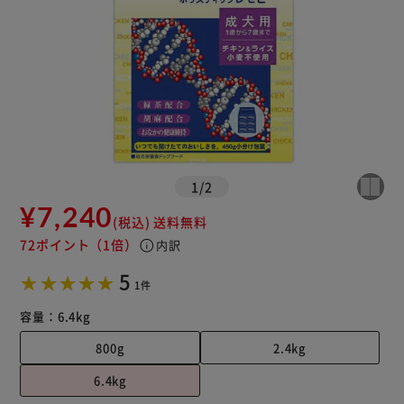
1
/
2
¥7,240
(税込)
送料無料
72ポイント
（1倍）
info
内訳
5
1件
容量：
6.4kg
800g
2.4kg
6.4kg