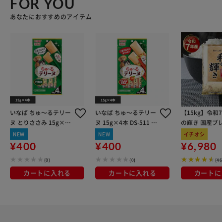
FOR YOU
あなたにおすすめのアイテム
いなば ちゅ～るテリー
いなば ちゅ～るテリー
【15kg】令和
ヌ とりささみ 15g×4
ヌ 15g×4本 DS-511 り
の輝き 国産ブレ
本 DS-474 とりささみ
んご＆ささみ味
kg×3袋
NEW
NEW
イチオシ
味
¥400
¥400
¥6,980
(0)
(0)
(4
カートに入れる
カートに入れる
カートに