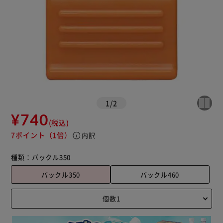
1
/
2
¥740
(税込)
7ポイント
（1倍）
info
内訳
種類：
バックル350
バックル350
バックル460