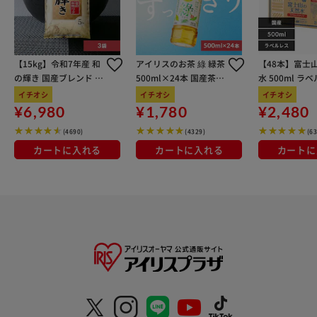
【15kg】令和7年産 和
アイリスのお茶 綠 緑茶
【48本】富士
の輝き 国産ブレンド 5
500ml×24本 国産茶葉
水 500ml ラ
kg×3袋
100％使用
イチオシ
イチオシ
イチオシ
¥6,980
¥1,780
¥2,480
(4690)
(4329)
(6
カートに入れる
カートに入れる
カートに