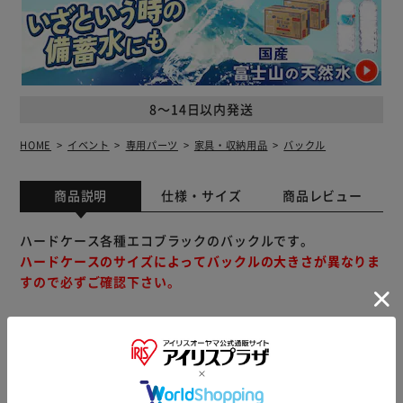
8～14日以内発送
HOME
イベント
専用パーツ
家具・収納用品
バックル
商品説明
仕様・サイズ
商品レビュー
ハードケース各種エコブラックのバックルです。
ハードケースのサイズによってバックルの大きさが異なりま
すので必ずご確認下さい。
他商品と併せてご注文をいただいた場合は、手配の関係上、
別配送となる場合がございます。
※別配送となりましても別途送料が発生することはございま
せん。
もっと見る