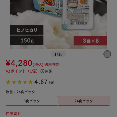
1
/
16
¥4,280
(税込)
送料無料
42ポイント
（1倍）
info
内訳
4.67
69件
数量：
24食パック
3食パック
24食パック
在庫切れ