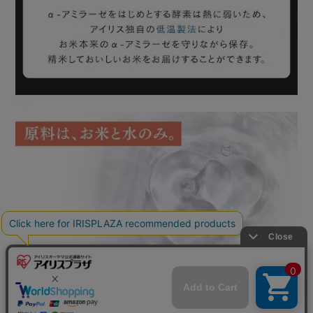
mail_outline
在庫切れ
入荷したらメールでお知らせ