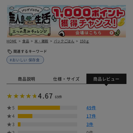
HOME
食品
米・雑穀
パックごはん
150ｇ
関連するキーワード
#おいしい 保存食
商品説明
仕様・サイズ
商品レビュー
4.67
69件
5
49件
4
17件
3
3件
2
0件