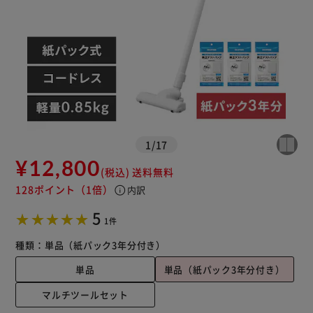
1
/
17
¥12,800
※ご確認ください
(税込)
送料無料
128ポイント
（1倍）
info
内訳
カートに入れる
購入手続きへ
5
1件
種類：
単品（紙パック3年分付き）
単品
単品（紙パック3年分付き）
マルチツールセット