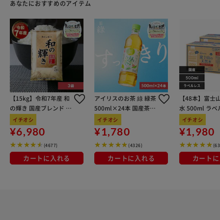
あなたにおすすめのアイテム
【15kg】令和7年産 和
アイリスのお茶 綠 緑茶
【48本】富士
の輝き 国産ブレンド 5
500ml×24本 国産茶葉
水 500ml ラ
kg×3袋
100％使用
イチオシ
イチオシ
イチオシ
¥6,980
¥1,780
¥1,980
(4677)
(4326)
(6
カートに入れる
カートに入れる
カートに