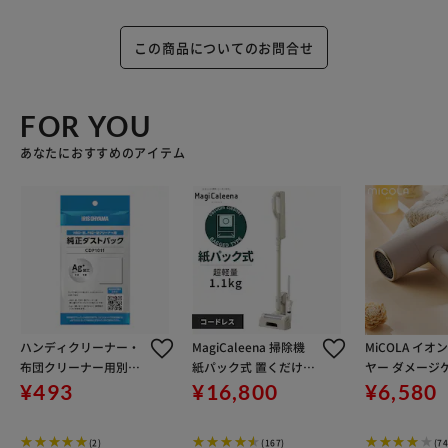
この商品についてのお問合せ
FOR YOU
あなたにおすすめのアイテム
ハンディクリーナー・
MagiCaleena 掃除機
MiCOLA イオ
布団クリーナー用別売
紙パック式 置くだけで
ヤー ダメージ
紙パック CDP1011
充電 紙パック付き SBD
ル 遠赤外線 HD
¥493
¥16,800
¥6,580
-201P-HC グレージュ
-T モカ
(2)
(167)
(74