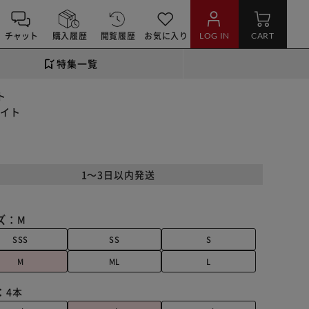
チャット
購入履歴
閲覧履歴
お気に入り
LOG IN
CART
特集一覧
ト
ワイト
1～3日以内発送
ズ：
M
SSS
SS
S
M
ML
L
：
4本