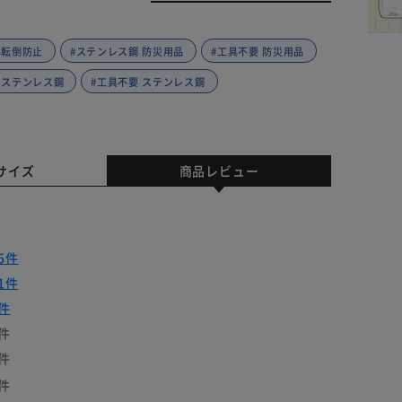
具転倒防止
#ステンレス鋼 防災用品
#工具不要 防災用品
 ステンレス鋼
#工具不要 ステンレス鋼
サイズ
商品レビュー
5件
1件
件
件
件
件