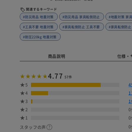
関連するキーワード
#防災用品 地震対策
#防災用品 家具転倒防止
#地震対策 家
#工具不要 地震対策
#家具転倒防止 工具不要
#家具転倒防止
#耐圧220kg 地震対策
商品説明
仕様・
4.77
57件
5
4
4
1
3
1
2
0
1
0
0
スタッフの声