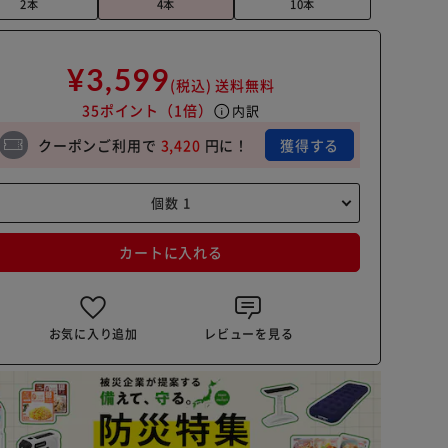
2本
4本
10本
¥3,599
(税込)
送料無料
35ポイント
（1倍）
info
内訳
クーポンご利用で
3,420
円に！
獲得する
カートに入れる
お気に入り追加
レビューを見る