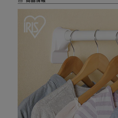
【使い方いろいろ】
・ハンガーラックに：壁と壁の間に突っ張るだけ。洋服
・室内干しに：雨、花粉、防犯など。外に干したくない
・デッドスペースに：収納が欲しいけどスペースが足り