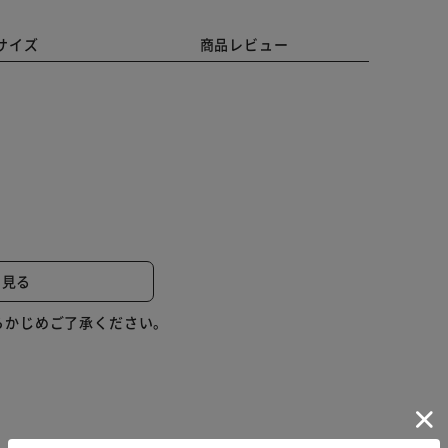
サイズ
商品レビュー
と見る
らかじめご了承ください。
の圧着板アダプターに乗せる。）
と簡単に剥がれます。）