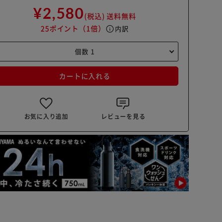
¥2,580
(税込)
送料無料
25ポイント
（1倍）
info
内訳
カートに入れる
お気に入り追加
レビューを見る