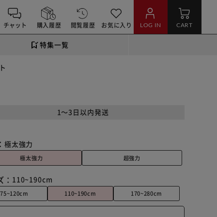
チャット
購入履歴
閲覧履歴
お気に入り
LOG IN
CART
特集一覧
イト
1～3日以内発送
：
極太強力
極太強力
超強力
ズ：
110~190cm
75~120cm
110~190cm
170~280cm