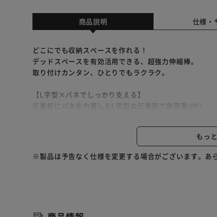
商品説明
仕様・
どこにでも収納スペースを作れる！
デッドスペースを有効活用できる、超強力伸縮棒。
取り付けカンタン、ひとりでもラクラク。
【L字型×バネでしっかり支える】
圧着板にバネを内蔵したL字型の圧着部で耐荷重UP！
たわみが少なく、服や小物をしっかり支えてくれます。
もっ
【ひとりでも取り付けカンタン】
伸縮棒を支えてくれるアダプター付き。
※製品は予告なく仕様を変更する場合がございます。あ
ひとりでも取り付けラクラク。
1．アダプターを設置して伸縮させる。（伸縮しない側
2．ネジを締めてパイプを固定。
3．設置完了！
（※壁紙に両面テープが残っている場合は、水で濡らす
商品情報