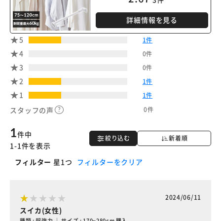
詳細情報を見る
5
1件
4
0件
3
0件
2
1件
1
1件
0件
スタッフの声
1
件中
絞り込む
新着順
1-1件を表示
フィルター
星1つ
フィルターをクリア
2024/06/11
スイカ(女性)
種類 : 超強力 ｜ サイズ : 170~280cm 購入