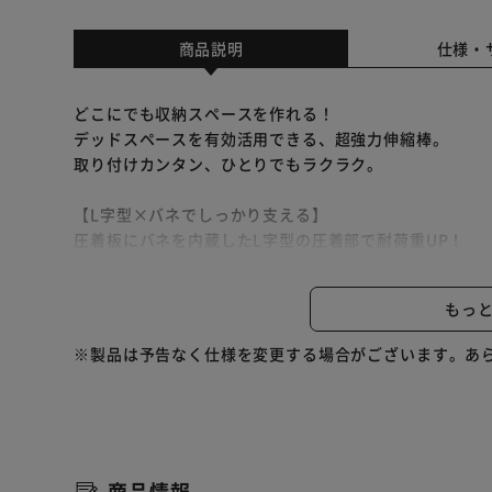
商品説明
仕様・
どこにでも収納スペースを作れる！
デッドスペースを有効活用できる、超強力伸縮棒。
取り付けカンタン、ひとりでもラクラク。
【L字型×バネでしっかり支える】
圧着板にバネを内蔵したL字型の圧着部で耐荷重UP！
たわみが少なく、服や小物をしっかり支えてくれます。
もっ
【ひとりでも取り付けカンタン】
伸縮棒を支えてくれるアダプター付き。
※製品は予告なく仕様を変更する場合がございます。あ
ひとりでも取り付けラクラク。
1．アダプターを設置して伸縮させる。（伸縮しない側
2．ネジを締めてパイプを固定。
3．設置完了！
（※壁紙に両面テープが残っている場合は、水で濡らす
商品情報