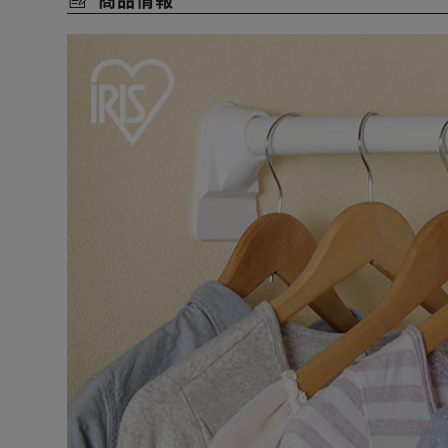
【使い方いろいろ】
・ハンガーラックに：壁と壁の間に突っ張るだけ。洋服
・室内干しに：雨、花粉、防犯など。外に干したくない
・デッドスペースに：収納が欲しいけどスペースが足り