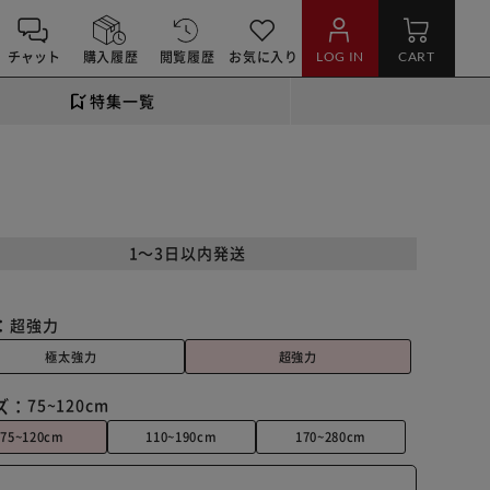
チャット
購入履歴
閲覧履歴
お気に入り
LOG IN
CART
特集一覧
1～3日以内発送
：
超強力
極太強力
超強力
ズ：
75~120cm
75~120cm
110~190cm
170~280cm