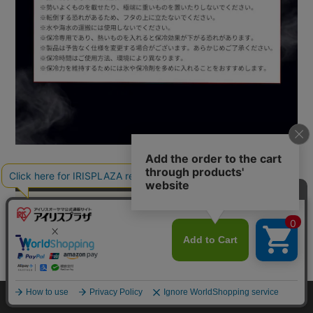
こちらもおすすめ ポータブル電源
カートに入れる
バッテリーステーション
ポータブル電源
HOME
探す
ログイン
お気に入り
お知らせ
IBT-A60100-W
IPU-A280-W