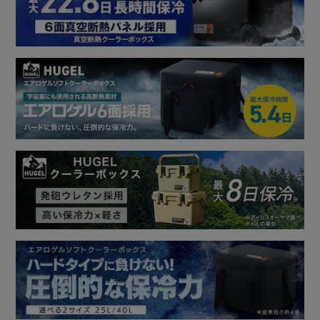
イリスオーヤマ試験結果 (40L使用時)
家電メーカーアイリスオーヤマだからこそ実現できた保冷力
で、冷蔵庫の技術を利用した6面すべてに真空断熱パネルを
採用しています。
真空断熱パネルと発泡ウレタンの2つの断熱材を掛け合わせ
高保冷力を実現しました。
ハンドル・ショルダーベルト付きで持ち運びがラクに、片手
が開くから機動力アップで移動もストレスフリーです。
食材や小物などもすっきり仕分けるインナートレー付きで
す。ボックス内が整理できて快適です。
【60L】
冷蔵庫技術を［家］から［外］へ。
約22日保冷。※アイリスオーヤマ試験結果
◆家電メーカーアイリスオーヤマだからこそ実現できた保冷
力
冷蔵庫の仕組みを応用することで、外気の影響を受けにく
く、中の冷気も外に漏れにくい構造に。
アウトドアに最適な真空断熱クーラーボックスを開発。