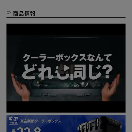
商品情報
【15L】
保冷日数最大4日（※）！高保冷クーラーボックスです。
冷蔵庫にも使用している真空断熱パネルを6面すべてに採用
しています。
真空断熱パネルと発泡ウレタンの2つの機能を掛け合わせる
ことで、高い断熱性と保冷力を持続します。
家電メーカーアイリスオーヤマだからこそ実現できた保冷力
です。
保冷剤や食材などの保管に便利なインナートレー付きです。
コンパクトでレジャーや釣りに使いやすい「容量：約15L」
です。
両手が自由になる肩掛けベルト付きなので、使えば移動や持
ち運びが楽になります。
車載時など、重ねたときに滑りにくいゴム製脚です。
【20L/40L】
＜真空断熱クーラーボックス VITC-20R/VITC-40R＞
アウトドアで大活躍！最大14日の長時間高保冷タイプ※ア