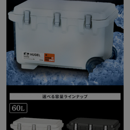
手がかりがついているから持ち運びやすく、車の積み下ろし
も楽々。
底部4コーナーはゴム脚仕様。
車載時や重ねたときでも滑りにくい。
アウトドア・レジャー、様々なシーンで大活躍。
こだわりが詰まったクーラーボックスとたくさんの思い出を
共に。
【保冷剤】
※単品購入時、保冷剤は付きません。
HUGEL（ヒューゲル）：氷点下保冷剤［M/L/XLサイズ］。
・急速凍結：-10℃の保冷力／約6時間保持。
・超低温：-16℃の保冷力／約7時間保持。
【選べる2タイプ】
・急速凍結タイプ：超低温タイプと比較して凍結速度が約2
倍！短い冷凍時間で使用可能！
・超低温タイプ：-16℃でキンキンに冷却可能！高い冷却力