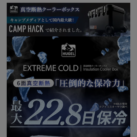
◆真空断熱パネルを使用
冷蔵庫にも使用している真空断熱パネルを6面全てに採用。
真空断熱パネルと発泡ウレタンの2つの機能を掛け合わせる
ことで、高い断熱性と持続する保冷力を実現。
◆大容量60L
たっぷり詰め込める60Lサイズ。
家族や大人数でのキャンピングに最適です。
◆ハンドル・キャスター付き
たくさん詰めて重くなっても移動が楽々。
大きな車輪は舗装されていない道でも問題なく移動できま
す。
◆“使いやすい”を追求
密閉性が高いパッキンを使用。
冷気を外に逃がさず、外気の影響を受けにくい。
天板表面は傷がつきにくいシボ加工。