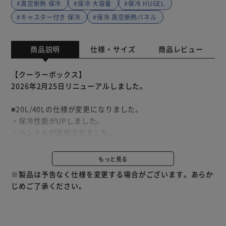
#真空断熱 保冷
#保冷 大容量
#保冷 HUGEL
#キャスター付き 保冷
#保冷 真空断熱パネル
商品説明
仕様・サイズ
商品レビュー
【クーラーボックス】
2026年2月25日リニューアルしました。
■20L/40Lの仕様が変更になりました。
・保冷性能がUPしました。
・ハンドルが追加されました。
・肩掛けベルトが追加されました。
・インナートレーが追加されました。
もっと見る
※製品は予告なく仕様を変更する場合がございます。あらか
付属する保冷剤はクーラーボックスの大きさによって異なり
じめご了承ください。
ます。
15L・20L→Mサイズ
40L→Lサイズ
60L→XLサイズ