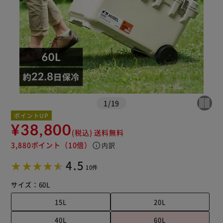
1
/
19
ポイントUP
¥38,800
(税込)
送料無料
3,880ポイント
（10倍）
info
内訳
※ご確認ください
4.5
10件
カートに入れる
購入手続きへ
サイズ：
60L
15L
20L
40L
60L