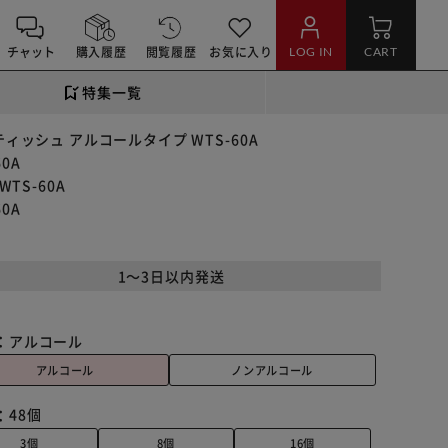
チャット
購入履歴
閲覧履歴
お気に入り
LOG IN
CART
特集一覧
ィッシュ アルコールタイプ WTS-60A
0A
TS-60A
0A
1～3日以内発送
：
アルコール
アルコール
ノンアルコール
：
48個
3個
8個
16個