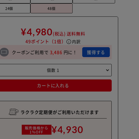
24個
48個
¥4,980
(税込)
送料無料
49ポイント
（1倍）
info
内訳
クーポンご利用で
3,486
円に！
獲得する
カートに入れる
ラクラク定期便がご利用いただけます
¥4,930
販売価格から
1%OFF