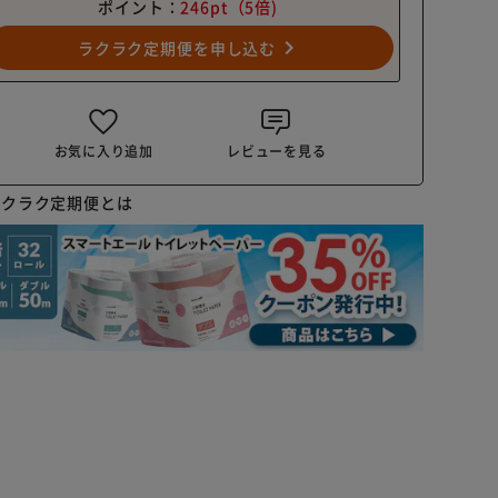
ポイント：
246pt
（5倍)
navigate_next
ラクラク定期便を申し込む
お気に入り追加
レビューを見る
ラクラク定期便とは