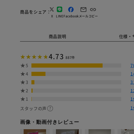
商品をシェア
X
LINE
Facebook
メール
コピー
商品説明
仕様・
4.73
887件
5
7
4
1
3
3
2
1
1
1
1
スタッフの声
画像・動画付きレビュー