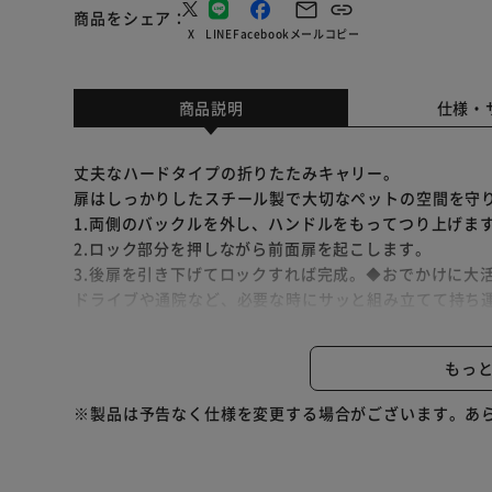
商品をシェア
X
LINE
Facebook
メール
コピー
商品説明
仕様・
丈夫なハードタイプの折りたたみキャリー。
扉はしっかりしたスチール製で大切なペットの空間を守り
1.両側のバックルを外し、ハンドルをもってつり上げま
2.ロック部分を押しながら前面扉を起こします。
3.後扉を引き下げてロックすれば完成。◆おでかけに大
ドライブや通院など、必要な時にサッと組み立てて持ち
すっきりとしたフォルムで、車のラゲッジスペースも
スペースを取りがちなペットキャリーも折りたためば高さは
もっ
使わない時は折りたたんでコンパクトに収納できます。
ドアロック付きで飛び出しを防止。
※製品は予告なく仕様を変更する場合がございます。あ
通気性抜群。
落ち着いたカラーでお部屋のインテリアにもなじみます。
プラスチック製なので、汚れたらサッと拭いて、いつで