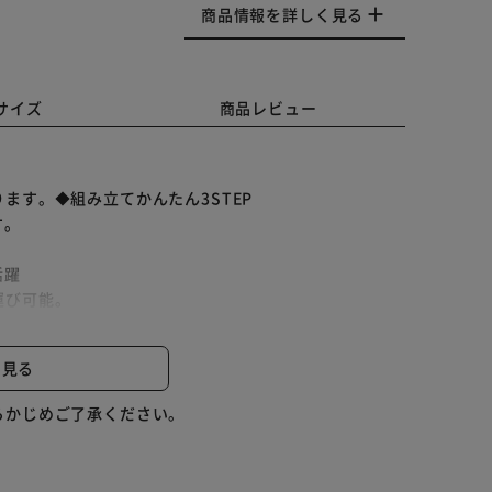
商品情報を詳しく見る
サイズ
商品レビュー
ます。◆組み立てかんたん3STEP
す。
活躍
運び可能。
有効活用できます。◆コンパクト収納
わずか約14.5cm。
と見る
◆その他おすすめポイント
らかじめご了承ください。
◆いつでも清潔 抗菌Ag+銀イオン配合
もキレイに。