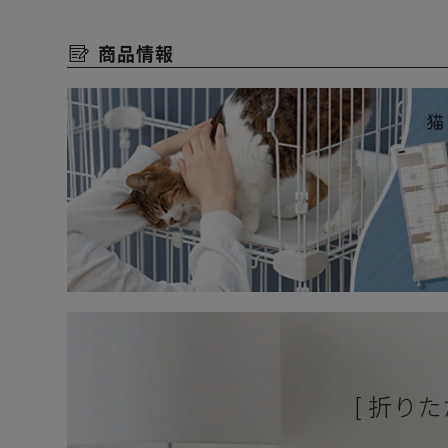
JIS Z2801 抗菌適合。
「JIS Z2801 抗菌試験」に基づき、抗菌効果を確認さ
商品情報
※抗菌加工は汚れないことを保証するものではありませ
必ずお手入れをしてご使用ください。
※プラスチックの表面に石?や油分などの汚れが付き、