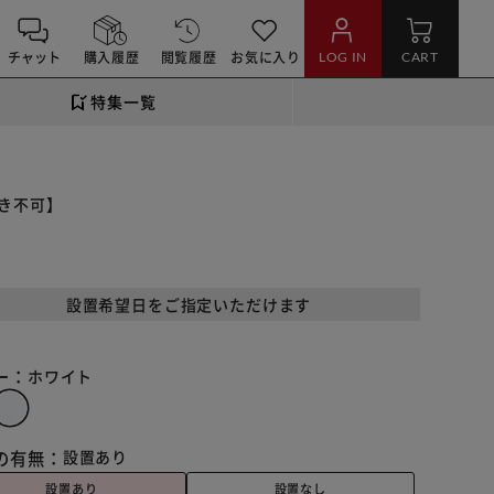
チャット
購入履歴
閲覧履歴
お気に入り
LOG IN
CART
特集一覧
引き不可】
設置希望日をご指定いただけます
ー：
ホワイト
の有無：
設置あり
設置あり
設置なし