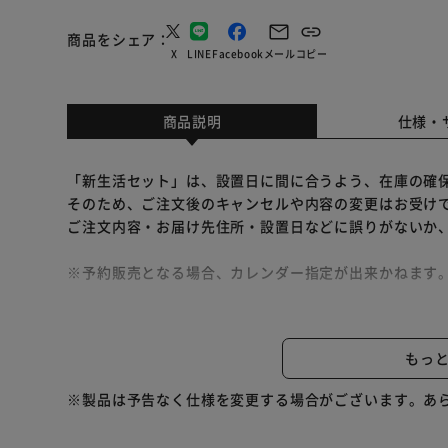
商品をシェア
X
LINE
Facebook
メール
コピー
商品説明
仕様・
「新生活セット」は、設置日に間に合うよう、在庫の確
そのため、ご注文後のキャンセルや内容の変更はお受け
ご注文内容・お届け先住所・設置日などに誤りがないか
※予約販売となる場合、カレンダー指定が出来かねます
【商品のお届けにつきまして】
※在庫状況により、分割でのお届けになる場合がござい
もっ
※配達時間の指定は出来かねます。
※設置サービス又は日付指定をご希望の場合、他ご購入
※製品は予告なく仕様を変更する場合がございます。あ
いませ。