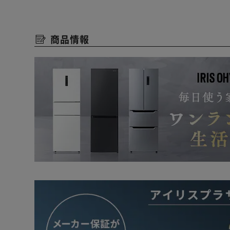
【設置サービスにつきまして】
※商品の搬入が出来ない場合がございますので、ご購入
商品情報
【日付指定につきまして】
※代引き・後払い・オリコではご購入いただけません。
※お支払いの決済につきまして、商品ご到着前にお支払
ご了承の上ご注文下さいますようお願い致します。
【沖縄県、北海道の道東・道北、淡路島、その他離島地
※日付指定と設置サービスは対象外となります。ご購入を
ください。
【セット内容】
●冷蔵庫 170L 2ドア IRSD-17A
●洗濯機 5.0kg IAW-T504