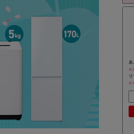
あ
※
リ
※