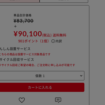
単品合計価格
¥83,700
arrow_downward
¥90,100
(税込)
送料無料
901ポイント
（1倍）
info
内訳
んしん設置サービス
こちらの商品は設置サービス対象商品です
サイクル回収サービス
リサイクル回収ご希望の場合、ご注文時に申し込みが可能です
カートに入れる