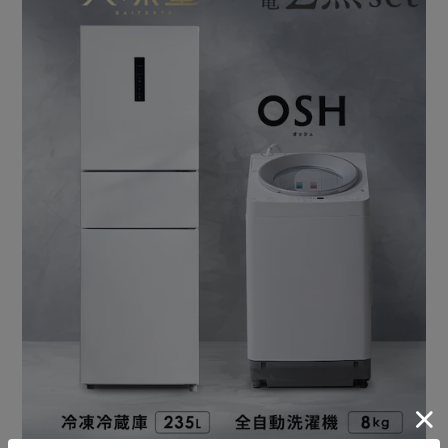
解凍不要で手間いらず。
食べる分だけサクッと切れるので、食材をムダなく使うこと
ができる。
魚の切り身もきれいにはがすことができる。
冷蔵よりも低い温度で保存するため食品の鮮度を長持ちさせ
ます。
◆整理しやすい冷蔵室
冷蔵室は3つのエリアに分かれていて、食品が探しやすい。
最大冷蔵容量112L。 ※セレクトルーム「冷凍」設定時
［いつでも清潔ガラス棚］
ニオイ移りも少なく清潔で、汚れもよりふき取りやすい。
［小物もすっきりドアポケット］
調味料など整理しやすいドアポケット。
［マルチケース］
かさばりがちな野菜などをすっきり収納。
◆使いやすい便利な機能
［タッチパネルで温度調整］
冷蔵室・冷凍室それぞれ、温度調整やモード変更が可能。