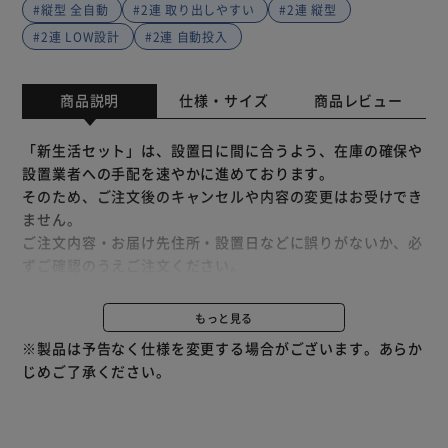
#縦型 全自動
#2連 取り出しやすい
#2連 縦型
#2連 LOW設計
#2連 自動投入
商品説明
仕様・サイズ
商品レビュー
「新生活セット」は、設置日に間に合うよう、在庫の確保や
設置業者への手配を速やかに進めております。
そのため、ご注文後のキャンセルや内容の変更はお受けでき
ません。
ご注文内容・お届け先住所・設置日などに誤りがないか、必
ずご確認のうえご注文ください。
※予約販売となる場合、カレンダー指定が出来かねます。予
もっと見る
めご了承ください。
※製品は予告なく仕様を変更する場合がございます。あらか
＜縦型洗濯機OSH ITW-80A01-W＞
じめご了承ください。
【OSH】オッシュ
今までの縦型洗濯機にはなかったデザイン性と、使いやすさ
を追求したアイリスオーヤマが提案する新しい全自動洗濯機