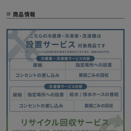
です。
商品情報
毎日使うものだから、取り出しやすいデザイン。
［ラクとれLOW設計］ラクな姿勢で取り出しやすい。
［ラクとれWIDE投入口］大きな洗濯物も取り出しやすい。
【ガチ落ち 極渦洗浄】
衣類にこびりついたガンコな油汚れやシミ汚れもしっかり落
とします。
液体洗剤や柔軟剤の最適な量を自動で計量・投入します。
液体洗剤（400mL）柔軟剤（500mL）を保管可能。
大容量タンクで詰め替えの手間を軽減します。
タンクは取り出して丸洗いできるのでいつでもキレイ。
洗濯機のフタを閉めたままでも洗剤の残量を確認することが
できます。
＜冷蔵庫 IRSN-HF24A＞
［大凍量］半分が冷凍室の、大冷凍容量。
セレクトルーム搭載／タッチ式操作パネル