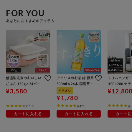
FOR YOU
あなたにおすすめのアイテム
低温製法米のおいしい
アイリスのお茶 綠 緑茶
スリムハンガ
ごはん 150g×24パッ
500ml×24本 国産茶葉
HSPI-280 ナ
ク
100％使用
ブラック+軽く
¥3,580
¥12,80
イチオシ
ないフィルムミ
¥1,780
グネットタイプ 
(1517)
(4326)
(2)
28115M シル
カートに入れる
カートに入れる
カートに