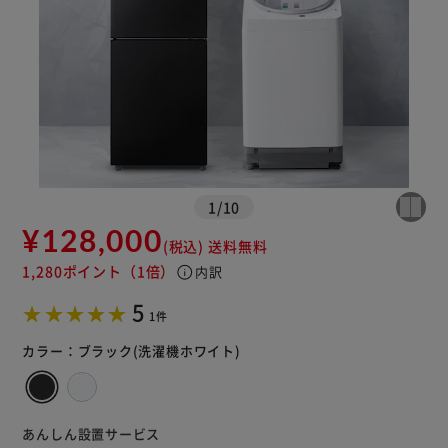
1
/
10
¥128,000
(税込)
送料無料
1,280ポイント
（1倍）
info
内訳
5
1件
カラー：
ブラック(洗濯機ホワイト)
あんしん設置サービス