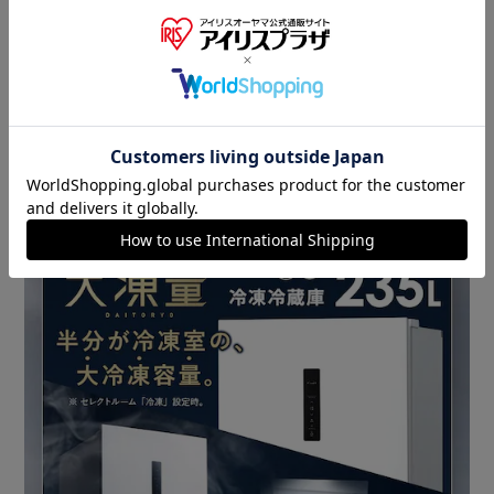
食材の量や庫内温度に合わせて最適に設定できます。
［急冷モード搭載 冷蔵室／冷凍室］
鮮度を保ち、素早く冷却。
食材の細胞が破壊されにくいため、素材の味や作りたての味
をそのまま守ることができる。
※急冷終了後は通常運転に切り替わります。
［最高水準の冷凍機能 フォースター］
冷凍室の性能はＪＩＳ規格（日本産業規格）で規定されてい
ます。
なかでも最も優れた性能を表すのがフォースターです。
［ファン