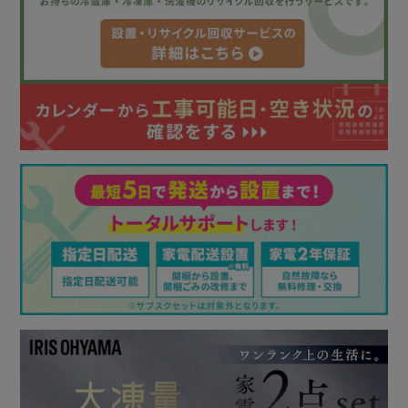
◆同容量帯冷蔵庫においてNo.1※冷凍容量
まとめ買いした冷凍食品やおかずの作り置きもたっぷり入る
冷凍室。
冷凍室最大容量123L。※
※アイリスオーヤマ調べ。171L～250L帯の冷蔵庫において
※セレクトルーム「冷凍」設定時
◆食品に合わせて使い分け 3段ケース冷凍室
取り出しやすい上段トレイと、冷気が逃げにくい2つのクリ
アケース。
◆冷凍／冷蔵にいつでも切り替え セレクトルーム搭載
3段階で切り替え可能のセレクトルーム。
食品を適切な温度で保存する。
冷蔵：4℃／ソフト冷凍：-8℃／冷凍：-18℃
解凍いらずでそのまま調理できる［ソフト冷凍］