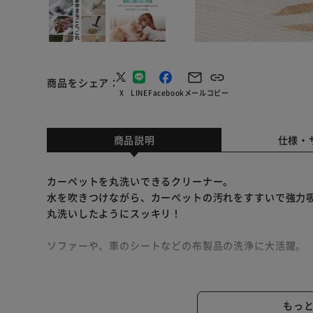
商品をシェア
X
LINE
Facebook
メール
コピー
商品説明
仕様・
カーペットを丸洗いできるクリーナー。
水を吹きつけながら、カーペットの汚れをすすいで強力
丸洗いしたようにスッキリ！
ソファーや、車のシートなどの布製品の洗浄に大活躍。
ハンドツール式なので、タンクは横に置いて軽々お掃除
噴霧レバーを引くだけの楽々噴霧。
もっ
ハンドツールの先端のノズルを下方に向けないと噴霧さ