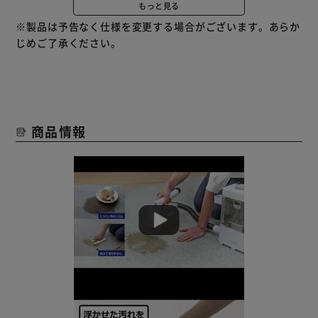
ハンドツール式なので、タンクは横に置いて軽々お掃除。
もっと見る
噴霧レバーを引くだけの楽々噴霧。
※製品は予告なく仕様を変更する場合がございます。あらか
ハンドツールの先端のノズルを下方に向けないと噴霧されな
じめご了承ください。
い安心設計。
落ちにくい汚れや、染み付いた汚れは、アルカリイオン水な
どの洗浄剤などで汚れを浮かせてから洗浄すると効果的で
す。
商品情報
※清水タンクには洗浄剤を入れないでください。
※泡がでる食器用洗剤などは故障の原因になりますので、使
用しないでください。