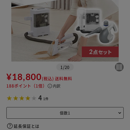
※ご確認ください
1
/
20
カートに入れる
購入手続きへ
¥18,800
(税込)
送料無料
188ポイント
（1倍）
info
内訳
4
1件
延長保証とは