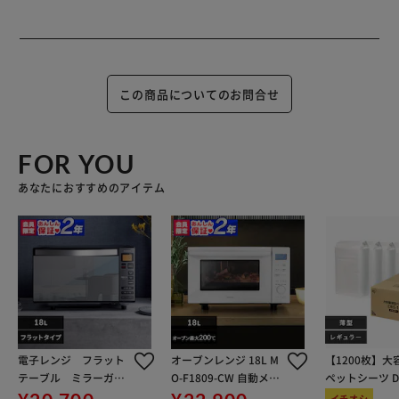
この商品についてのお問合せ
FOR YOU
あなたにおすすめのアイテム
電子レンジ フラット
オーブンレンジ 18L M
【1200枚】大
テーブル ミラーガラ
O-F1809-CW 自動メニ
ペットシーツ DE
ス 18L IMB-FM1805-B
ュー11種類 ホワイト
0
イチオシ