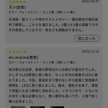
2026/03/07
スン(女性)
カラー : ウォールナット ｜ セット数 : 2個セット 購入
木目調・壁スイッチ時のラストメモリー・調光調色が絶対条
件で検索し、こちらを選びました。6畳と4.5畳の部屋でそれ
ぞれ使用していますが、明るさも問題ありません。
役に立った
2025/11/21
mr.marine(男性)
カラー : ウォールナット ｜ セット数 : 2個セット 購入
我が家は古民家、部屋の照明は殆ど白熱灯か蛍光灯でした。
少しずつLED照明に買い換え、やっと半分の部屋がLEDに換
わりました。今回、普段あまり使わない箪笥部屋と角部屋の
照明を、LEDに買い換えました。調光、調色が出来て、薄型
で和室にも合う照明に決めました。リモコン付で、いちいち
紐を引っ張る必要もなく、使い勝手も良いです。２個で安く
購入出来ました。