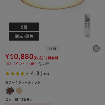
1
/
24
※ご確認ください
¥10,880
(税込)
送料無料
カートに入れる
購入手続きへ
108ポイント
（1倍）
info
内訳
4.31
42件
カラー：
ウォールナット
セット数：
2個セット