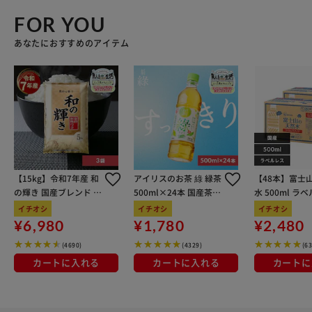
FOR YOU
あなたにおすすめのアイテム
【15kg】令和7年産 和
アイリスのお茶 綠 緑茶
【48本】富士
の輝き 国産ブレンド 5
500ml×24本 国産茶葉
水 500ml ラ
kg×3袋
100％使用
イチオシ
イチオシ
イチオシ
¥6,980
¥1,780
¥2,480
(4690)
(4329)
(6
カートに入れる
カートに入れる
カートに