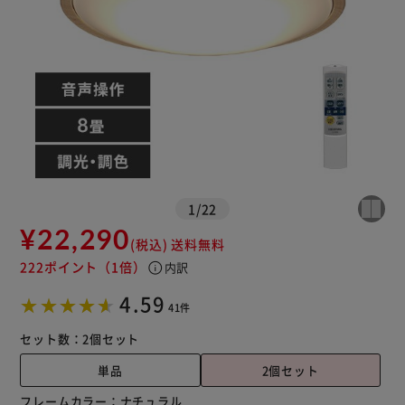
1
/
22
¥22,290
(税込)
送料無料
※ご確認ください
222ポイント
（1倍）
info
内訳
4.59
41件
カートに入れる
購入手続きへ
セット数：
2個セット
単品
2個セット
フレームカラー：
ナチュラル