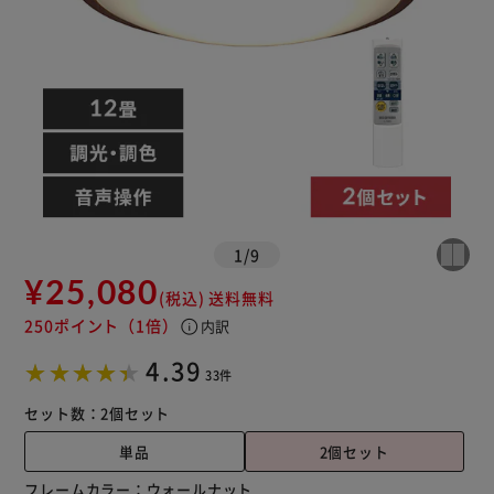
1
/
9
¥25,080
(税込)
送料無料
250ポイント
（1倍）
info
内訳
4.39
33件
セット数：
2個セット
単品
2個セット
フレームカラー：
ウォールナット