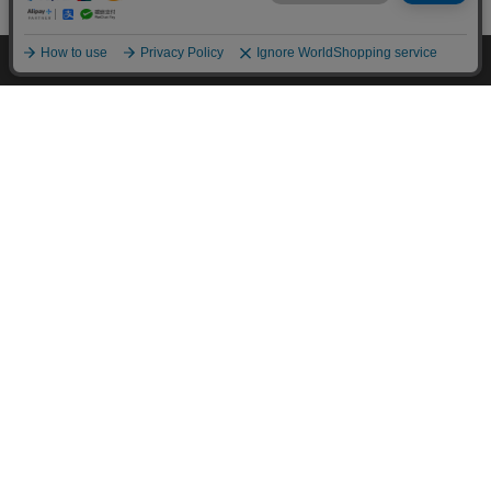
mail_outline
在庫切れ
入荷したらメールでお知らせ
HOME
探す
ログイン
お気に入り
お知らせ
カートに商品を追加しました
購入手続きへ
こちらもいかがですか？