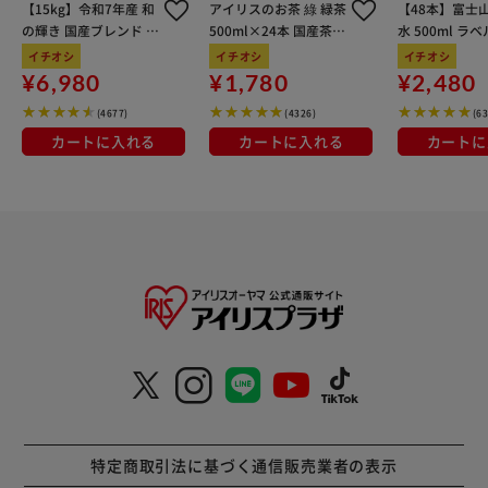
【15kg】令和7年産 和
アイリスのお茶 綠 緑茶
【48本】富士
の輝き 国産ブレンド 5
500ml×24本 国産茶葉
水 500ml ラ
kg×3袋
100％使用
イチオシ
イチオシ
イチオシ
¥6,980
¥1,780
¥2,480
(4677)
(4326)
(6
カートに入れる
カートに入れる
カートに
特定商取引法に基づく通信販売業者の表示