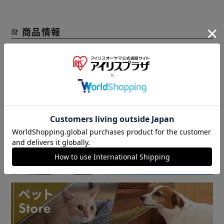
フタの凸凹が肉球に挟まった砂を落とすので、お掃除も簡単
です。
商品情報
■脚付きスノコトレー
脚付きスノコがサンドを通ったオシッコだけをシートへ通し
▼ 食品・飲料おすすめ ▼
ます。
消臭サンド・消臭シートとの併用でさらに快適に♪
※消臭サンド・消臭シートは別売りです。
■お手入れ・水洗いしやすい本体
フタ全体が外せるのでお掃除がしやすく、猫砂やシートの交
換も手間いらず。
【ペット用自動給水機 ホワイト/クリア PWF-200】
いつでも新鮮なお水が飲める、ペット用自動給水機です。
循環システムが水中に酸素を取り込み新鮮でおいしいお水を
維持します。
常に循環するので、お留守番でもきれいなお水が飲めます。
食べカス、被毛、埃などを取る活性炭入りのフィルター採
用。
低消費電力で、経済的です。