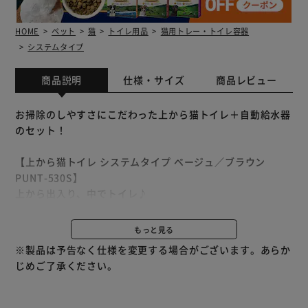
HOME
ペット
猫
トイレ用品
猫用トレー・トイレ容器
システムタイプ
商品説明
仕様・サイズ
商品レビュー
お掃除のしやすさにこだわった上から猫トイレ＋自動給水器
のセット！
【上から猫トイレ システムタイプ ベージュ／ブラウン
PUNT-530S】
上から出入り、中でトイレ♪
猫ちゃんの快適さとお掃除のしやすさにこだわった上から猫
トイレ。
もっと見る
シンプルな構造と大きさはそのままに、システムタイプが登
※製品は予告なく仕様を変更する場合がございます。あらか
場！
じめご了承ください。
■においの広がりを抑えるフタ
上から出入りするタイプで、猫砂の飛び散りを防ぎニオイを
軽減。