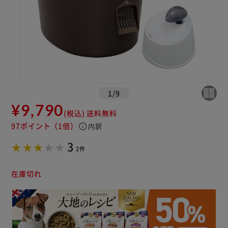
1
/
9
¥9,790
(税込)
送料無料
97ポイント
（1倍）
info
内訳
3
2件
在庫切れ