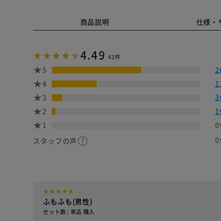
商品説明
仕様・
4.49
43件
5
2
4
1
3
3
2
1
1
0
0
スタッフの声
ふもふも(男性)
セット数 : 単品 購入