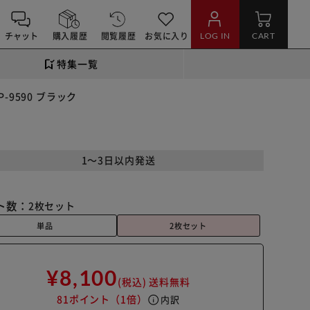
チャット
購入履歴
閲覧履歴
お気に入り
LOG IN
CART
特集一覧
9590 ブラック
1～3日以内発送
ト数：
2枚セット
単品
2枚セット
¥8,100
(税込)
送料無料
81ポイント
（1倍）
info
内訳