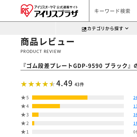
カテゴリから探す
商品レビュー
PRODUCT REVIEW
『
』
ゴム段差プレートGDP-9590 ブラック
4.49
43件
5
2
4
1
3
3
2
1
1
0