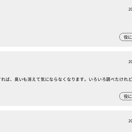
2
※ご確認ください
役
カートに入れる
購入手続きへ
2
すれば、臭いも消えて気にならなくなります。いろいろ調べたけれ
役
2