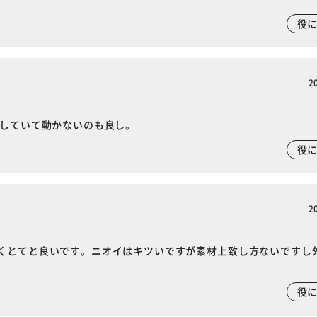
役
2
リしていて動かないのも良し。
役
2
くとてと良いです。ニオイはキツいですが素材上致し方ないですし
役