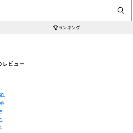
SEARCH
ランキング
のレビュー
6件
3件
件
件
件