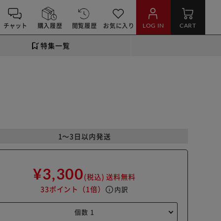
チャット
購入履歴
閲覧履歴
お気に入り
LOG IN
CART
特集一覧
1～3日以内発送
¥3,300
(税込)
送料無料
33ポイント
（1倍）
info
内訳