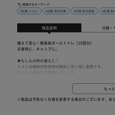
関連するキーワード
#抗菌 トイレ
#抗菌 防災対策
#抗菌 防災用品
#抗菌 断
商品説明
仕様・
備えて安心！簡易段ボールトイレ［10回分］
災害時に、キャンプに。
◆もしもの時の備えに！
トイレの確保が飲食物の確保と同じ程に重要です。
もしもに備えて今準備しましょう。
◆非常時に役立つ
もっ
・しっかり固まる凝固剤が10回分付属
・汚物袋が回数分＋2枚付属 便座カバーとして使用可能
※製品は予告なく仕様を変更する場合がございます。あ
・ポケットティッシュ付属
◆使い方