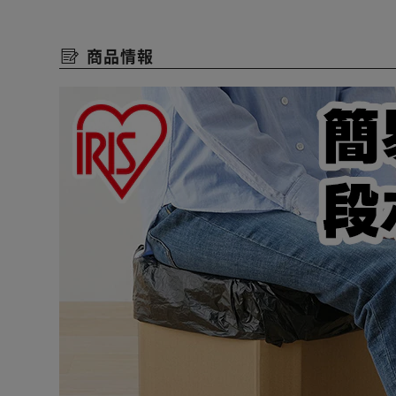
トイレ単体だけではなく凝固剤、袋、カバーなどが付い
災害、断水時などの非常時でも役立つ。
商品情報
◆実使用に最適なセット内容
非常時に必要な物が揃っているのでスムーズに使用でき
トイレ本体：1個
凝固剤：10個
汚物袋：12枚
ポケットティッシュ：3個(24枚入り)